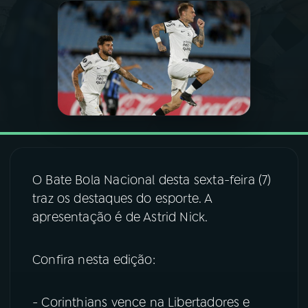
03
PROGRAMAÇÃO
04
PROGRAMAS
05
PODCASTS
06
VIDEOCASTS
O Bate Bola Nacional desta sexta-feira (7)
traz os destaques do esporte. A
07
ÚLTIMAS
apresentação é de Astrid Nick.
Confira nesta edição:
08
FESTIVAL DE MÚSICA
- Corinthians vence na Libertadores e
ACOMPANHE A RÁDIO NACIONAL