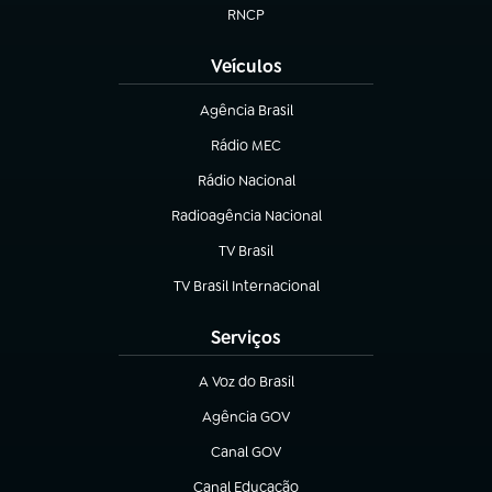
RNCP
(abre em nova aba)
Veículos
Agência Brasil
(abre em nova aba)
Rádio MEC
(abre em nova aba)
Rádio Nacional
Radioagência Nacional
(abre em nova aba)
TV Brasil
(abre em nova aba)
TV Brasil Internacional
(abre em nova aba)
Serviços
A Voz do Brasil
(abre em nova aba)
Agência GOV
(abre em nova aba)
Canal GOV
(abre em nova aba)
Canal Educação