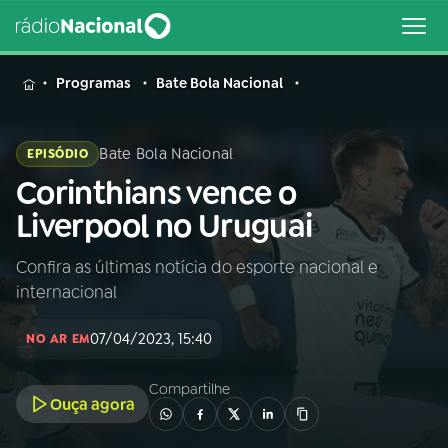
MENU
Programas
Bate Bola Nacional
Bate Bola Nacional
EPISÓDIO
Corinthians vence o
Buscar
na
Liverpool no Uruguai
Rádio
Buscar
Nacional
Confira as últimas notícia do esporte nacional e
internacional
AO VIVO
07/04/2023, 15:40
NO AR EM
01
INÍCIO
Compartilhe
Ouça agora
02
A RÁDIO