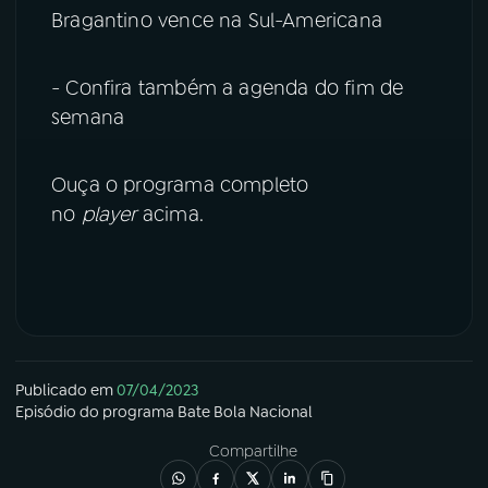
Bragantino vence na Sul-Americana
YouTube
Facebook
- Confira também a agenda do fim de
Instagram
X
semana
TikTok
Ouça o programa completo
no
player
acima.
Publicado em
07/04/2023
Episódio
do programa
Bate Bola Nacional
Compartilhe