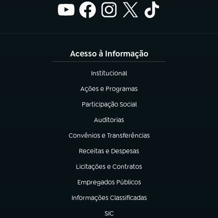
Acesso à Informação
Institucional
(abre em nova aba)
Ações e Programas
(abre em nova aba)
Participação Social
(abre em nova aba)
Auditorias
(abre em nova aba)
Convênios e Transferências
(abre em nova aba)
Receitas e Despesas
(abre em nova aba)
Licitações e Contratos
(abre em nova aba)
Empregados Públicos
(abre em nova aba)
Informações Classificadas
(abre em nova aba)
SIC
(abre em nova aba)