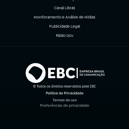
(abre em nova aba)
Canal Libras
(abre em nova aba)
Monitoramento e Análise de Mídias
(abre em nova aba)
Publicidade Legal
(abre em nova aba)
Rádio Gov
(abre em nova aba)
© Todos os direitos reservados pela EBC
Política de Privacidade
(abre em nova aba)
Termos de uso
(abre em nova aba)
Preferências de privacidade