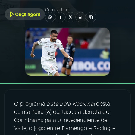
Compartilhe
Ouça agora
03
PROGRAMAÇÃO
04
PROGRAMAS
05
PODCASTS
06
VIDEOCASTS
07
ÚLTIMAS
O programa
Bate Bola Nacional
desta
quinta-feira (8) destacou a derrota do
08
FESTIVAL DE MÚSICA
Corinthians para o Independiente del
Valle, o jogo entre Flamengo e Racing e
ACOMPANHE A RÁDIO NACIONAL