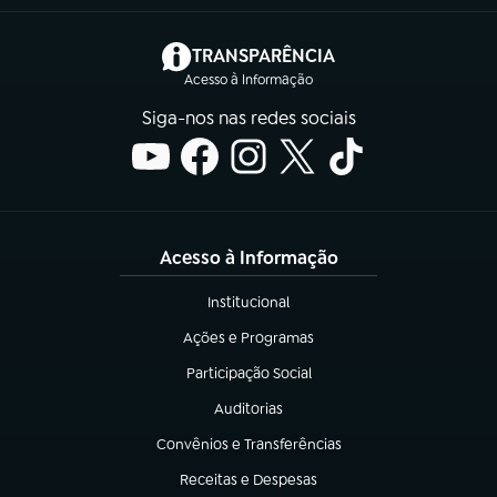
(abre em nova aba)
TRANSPARÊNCIA
Acesso à Informação
Siga-nos nas redes sociais
Acesso à Informação
Institucional
(abre em nova aba)
Ações e Programas
(abre em nova aba)
Participação Social
(abre em nova aba)
Auditorias
(abre em nova aba)
Convênios e Transferências
(abre em nova aba)
Receitas e Despesas
(abre em nova aba)