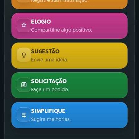
Registre sua insatisfação.
ELOGIO
Compartilhe algo positivo.
SUGESTÃO
Envie uma ideia.
SOLICITAÇÃO
Faça um pedido.
SIMPLIFIQUE
Sugira melhorias.