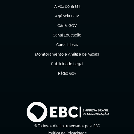
A Voz do Brasil
(abre em nova aba)
Agência GOV
(abre em nova aba)
Canal GOV
(abre em nova aba)
Canal Educação
(abre em nova aba)
Canal Libras
(abre em nova aba)
Monitoramento e Análise de Mídias
(abre em nova aba)
Publicidade Legal
(abre em nova aba)
Rádio Gov
(abre em nova aba)
© Todos os direitos reservados pela EBC
Política de Privacidade