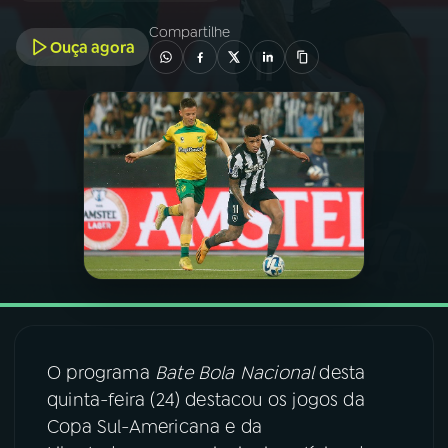
Compartilhe
Ouça agora
03
PROGRAMAÇÃO
04
PROGRAMAS
05
PODCASTS
06
VIDEOCASTS
07
ÚLTIMAS
O programa
Bate Bola Nacional
desta
08
FESTIVAL DE MÚSICA
quinta-feira (24) destacou os jogos da
Copa Sul-Americana e da
ACOMPANHE A RÁDIO NACIONAL