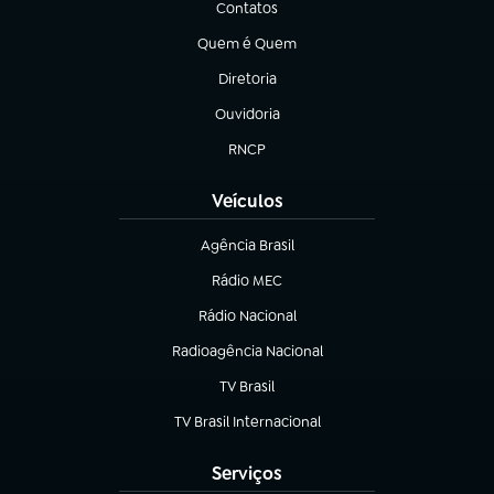
Contatos
(abre em nova aba)
Quem é Quem
(abre em nova aba)
Diretoria
(abre em nova aba)
Ouvidoria
(abre em nova aba)
RNCP
(abre em nova aba)
Veículos
Agência Brasil
(abre em nova aba)
Rádio MEC
(abre em nova aba)
Rádio Nacional
Radioagência Nacional
(abre em nova aba)
TV Brasil
(abre em nova aba)
TV Brasil Internacional
(abre em nova aba)
Serviços