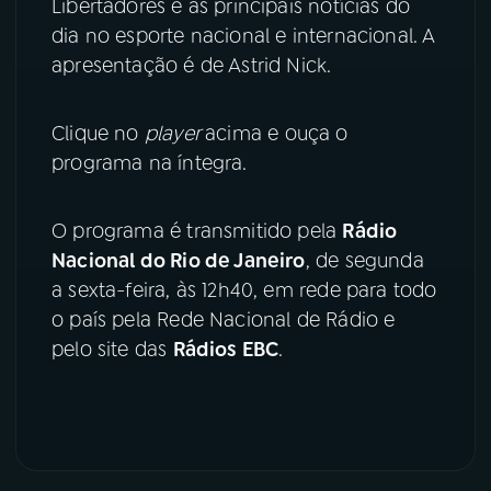
Libertadores e as principais notícias do
dia no esporte nacional e internacional. A
YouTube
Facebook
apresentação é de Astrid Nick.
Instagram
X
Clique no
player
acima e ouça o
TikTok
programa na íntegra.
O programa é transmitido pela
Rádio
Nacional do Rio de Janeiro
, de segunda
a sexta-feira, às 12h40, em rede para todo
o país pela Rede Nacional de Rádio e
pelo site das
Rádios EBC
.