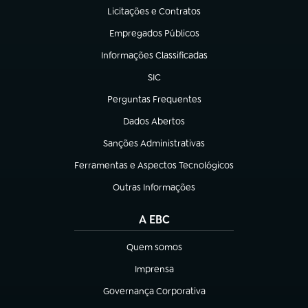
Licitações e Contratos
(abre em nova aba)
Empregados Públicos
(abre em nova aba)
Informações Classificadas
(abre em nova aba)
SIC
(abre em nova aba)
Perguntas Frequentes
(abre em nova aba)
Dados Abertos
(abre em nova aba)
Sanções Administrativas
(abre em nova aba)
Ferramentas e Aspectos Tecnológicos
(abre em nova aba)
Outras Informações
(abre em nova aba)
A EBC
Quem somos
(abre em nova aba)
Imprensa
(abre em nova aba)
Governança Corporativa
(abre em nova aba)