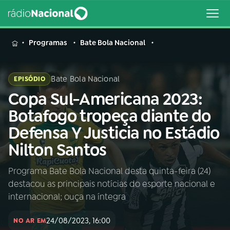
MENU
Programas
Bate Bola Nacional
Bate Bola Nacional
EPISÓDIO
Copa Sul-Americana 2023:
Buscar
na
Botafogo tropeça diante do
Rádio
Buscar
Defensa Y Justicia no Estádio
Nacional
Nilton Santos
AO VIVO
Programa Bate Bola Nacional desta quinta-feira (24)
destacou as principais notícias do esporte nacional e
01
INÍCIO
internacional; ouça na íntegra
24/08/2023, 16:00
02
A RÁDIO
NO AR EM