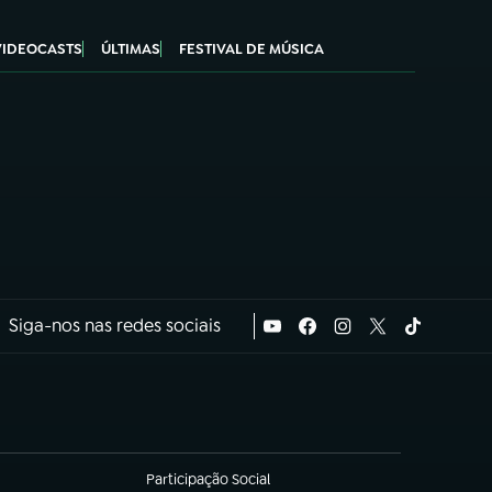
VIDEOCASTS
ÚLTIMAS
FESTIVAL DE MÚSICA
Siga-nos nas redes sociais
Participação Social
(abre em nova aba)