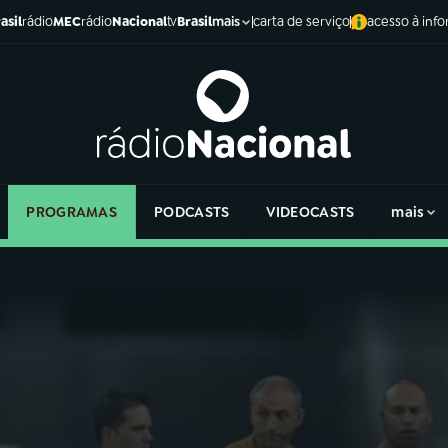
asil
rádio
MEC
rádio
Nacional
tv
Brasil
carta de serviço
acesso à inf
mais
PROGRAMAS
PODCASTS
VIDEOCASTS
mais