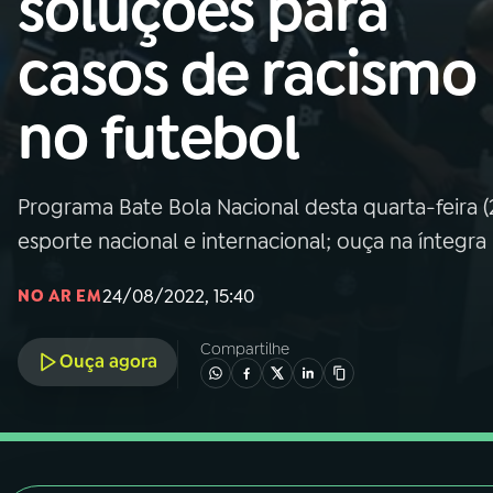
soluções para
Nacional
casos de racismo
01
INÍCIO
no futebol
02
A RÁDIO
Programa Bate Bola Nacional desta quarta-feira (2
03
PROGRAMAÇÃO
esporte nacional e internacional; ouça na íntegra
04
PROGRAMAS
24/08/2022, 15:40
NO AR EM
Compartilhe
05
PODCASTS
Ouça agora
06
VIDEOCASTS