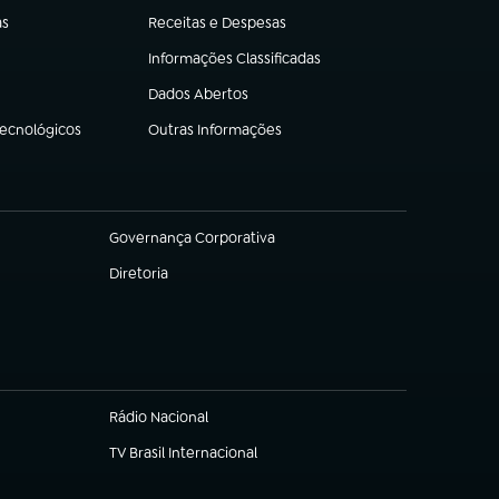
as
Receitas e Despesas
(abre em nova aba)
Informações Classificadas
(abre em nova aba)
Dados Abertos
(abre em nova aba)
Tecnológicos
Outras Informações
(abre em nova aba)
Governança Corporativa
(abre em nova aba)
Diretoria
(abre em nova aba)
Rádio Nacional
TV Brasil Internacional
(abre em nova aba)