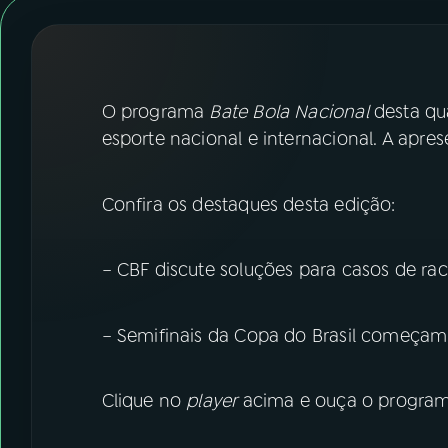
07
ÚLTIMAS
08
FESTIVAL DE MÚSICA
O programa
Bate Bola Nacional
desta qu
ACOMPANHE A RÁDIO NACIONAL
esporte nacional e internacional. A apre
YouTube
Facebook
Confira os destaques desta edição:
Instagram
X
– CBF discute soluções para casos de rac
TikTok
– Semifinais da Copa do Brasil começam n
Clique no
player
acima e ouça o programa