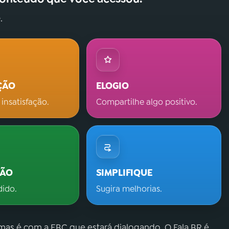
.
ÇÃO
ELOGIO
 insatisfação.
Compartilhe algo positivo.
ÇÃO
SIMPLIFIQUE
dido.
Sugira melhorias.
 mas é com a EBC que estará dialogando. O Fala.BR é