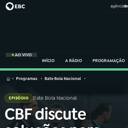
agência
Br
AO VIVO
INÍCIO
A RÁDIO
PROGRAMAÇÃO
MENU
Programas
Bate Bola Nacional
Buscar
na
Bate Bola Nacional
EPISÓDIO
Rádio
Buscar
Nacional
CBF discute
Buscar
na
Rádio
AO VIVO