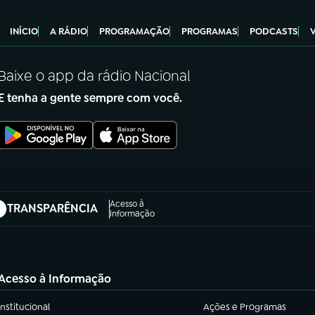
INÍCIO
A RÁDIO
PROGRAMAÇÃO
PROGRAMAS
PODCASTS
Baixe o app da rádio Nacional
E tenha a gente sempre com você.
Acesso à
TRANSPARÊNCIA
abre em nova aba)
Informação
Acesso à Informação
Institucional
Ações e Programas
(abre em nova aba)
(abre em nova aba)