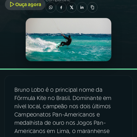
Ouça agora
03
PROGRAMAÇÃO
04
PROGRAMAS
05
PODCASTS
06
VIDEOCASTS
Bruno Lobo é o principal nome da
07
ÚLTIMAS
Fórmula Kite no Brasil. Dominante em
nível local, campeão nos dois últimos
Campeonatos Pan-Americanos e
08
FESTIVAL DE MÚSICA
medalhista de ouro nos Jogos Pan-
Americanos em Lima, o maranhense
ACOMPANHE A RÁDIO NACIONAL