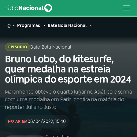
MENU
Programas
Bate Bola Nacional
Bate Bola Nacional
EPISÓDIO
Bruno Lobo, do kitesurfe,
Buscar
na
quer medalha na estreia
Rádio
Buscar
olímpica do esporte em 2024
Nacional
Maranhense obteve o quarto lugar no Asiático e sonha
AO VIVO
com uma medalha em Paris; confira na matéria do
repórter Juliano Justo
01
INÍCIO
08/04/2022, 15:40
NO AR EM
02
A RÁDIO
Compartilhe