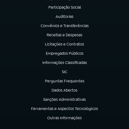
Participação Social
(abre em nova aba)
Auditorias
(abre em nova aba)
Convênios e Transferências
(abre em nova aba)
Receitas e Despesas
(abre em nova aba)
Licitações e Contratos
(abre em nova aba)
Empregados Públicos
(abre em nova aba)
Informações Classificadas
(abre em nova aba)
SIC
(abre em nova aba)
Perguntas Frequentes
(abre em nova aba)
Dados Abertos
(abre em nova aba)
Sanções Administrativas
(abre em nova aba)
Ferramentas e Aspectos Tecnológicos
(abre em nova aba)
Outras Informações
(abre em nova aba)