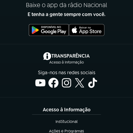
Baixe o app da rádio Nacional
E tenha a gente sempre com você.
(abre em nova aba)
TRANSPARÊNCIA
Acesso à Informação
Siga-nos nas redes sociais
Acesso à Informação
Institucional
(abre em nova aba)
Ações e Programas
(abre em nova aba)