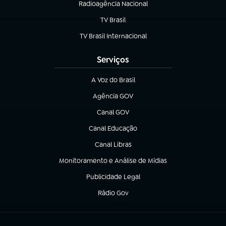
Radioagência Nacional
(abre em nova aba)
TV Brasil
(abre em nova aba)
TV Brasil Internacional
(abre em nova aba)
Serviços
A Voz do Brasil
(abre em nova aba)
Agência GOV
(abre em nova aba)
Canal GOV
(abre em nova aba)
Canal Educação
(abre em nova aba)
Canal Libras
(abre em nova aba)
Monitoramento e Análise de Mídias
(abre em nova aba)
Publicidade Legal
(abre em nova aba)
Rádio Gov
(abre em nova aba)