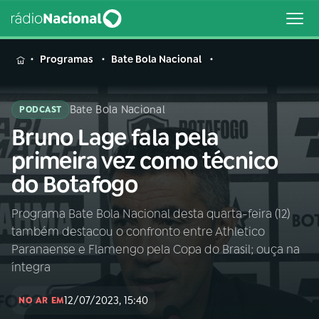
MENU
Programas
Bate Bola Nacional
Bate Bola Nacional
PODCAST
Bruno Lage fala pela
Buscar
na
primeira vez como técnico
Rádio
Buscar
do Botafogo
Nacional
Programa Bate Bola Nacional desta quarta-feira (12)
AO VIVO
também destacou o confronto entre Athletico
Paranaense e Flamengo pela Copa do Brasil; ouça na
01
INÍCIO
íntegra
12/07/2023, 15:40
NO AR EM
02
A RÁDIO