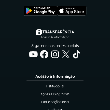
(abre em nova aba)
TRANSPARÊNCIA
Acesso à Informação
Siga-nos nas redes sociais
Acesso à Informação
Institucional
(abre em nova aba)
Ações e Programas
(abre em nova aba)
Participação Social
(abre em nova aba)
Auditorias