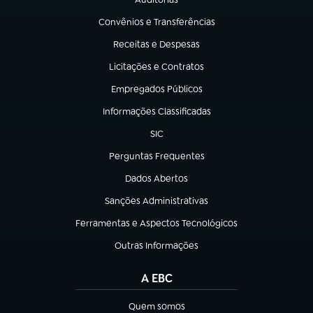
(abre em nova aba)
Convênios e Transferências
(abre em nova aba)
Receitas e Despesas
(abre em nova aba)
Licitações e Contratos
(abre em nova aba)
Empregados Públicos
(abre em nova aba)
Informações Classificadas
(abre em nova aba)
SIC
(abre em nova aba)
Perguntas Frequentes
(abre em nova aba)
Dados Abertos
(abre em nova aba)
Sanções Administrativas
(abre em nova aba)
Ferramentas e Aspectos Tecnológicos
(abre em nova aba)
Outras Informações
(abre em nova aba)
A EBC
Quem somos
(abre em nova aba)