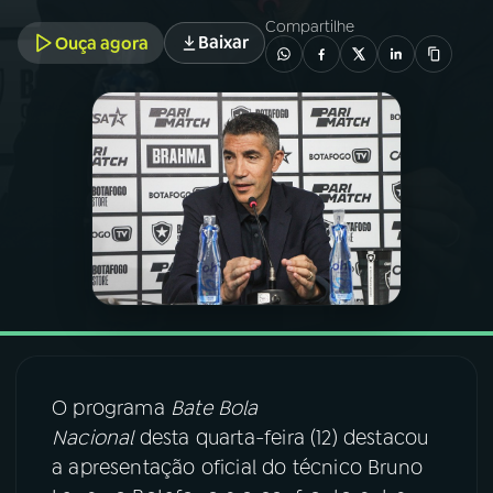
Compartilhe
Baixar
Ouça agora
03
PROGRAMAÇÃO
04
PROGRAMAS
05
PODCASTS
06
VIDEOCASTS
07
ÚLTIMAS
O programa
Bate Bola
08
FESTIVAL DE MÚSICA
Nacional
desta quarta-feira (12) destacou
a apresentação oficial do técnico Bruno
ACOMPANHE A RÁDIO NACIONAL