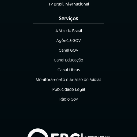
TV Brasil Internacional
(abre em nova aba)
Serviços
A Voz do Brasil
(abre em nova aba)
Agência GOV
(abre em nova aba)
Canal GOV
(abre em nova aba)
Canal Educação
(abre em nova aba)
Canal Libras
(abre em nova aba)
Monitoramento e Análise de Mídias
(abre em nova aba)
Publicidade Legal
(abre em nova aba)
Rádio Gov
(abre em nova aba)