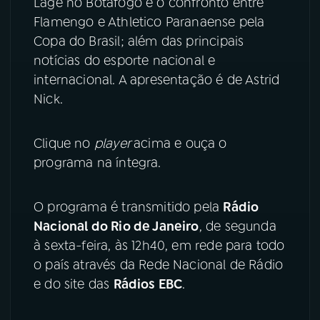
Lage no Botafogo e o confronto entre
Flamengo e Athletico Paranaense pela
YouTube
Facebook
Copa do Brasil; além das principais
notícias do esporte nacional e
Instagram
X
internacional. A apresentação é de Astrid
Nick.
TikTok
Clique no
player
acima e ouça o
programa na íntegra.
O programa é transmitido pela
Rádio
Nacional do Rio de Janeiro
, de segunda
à sexta-feira, às 12h40, em rede para todo
o país através da Rede Nacional de Rádio
e do site das
Rádios EBC
.