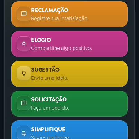
RECLAMAÇÃO
Registre sua insatisfação.
ELOGIO
Compartilhe algo positivo.
SUGESTÃO
Envie uma ideia.
SOLICITAÇÃO
Faça um pedido.
SIMPLIFIQUE
Sugira melhorias.