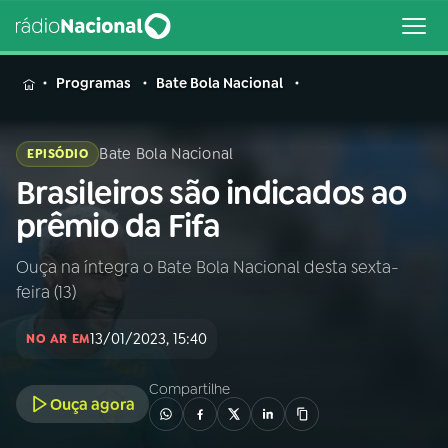
MENU
Programas
Bate Bola Nacional
Bate Bola Nacional
EPISÓDIO
Brasileiros são indicados ao
Buscar
na
prêmio da Fifa
Rádio
Buscar
Nacional
Ouça na íntegra o Bate Bola Nacional desta sexta-
feira (13)
AO VIVO
13/01/2023, 15:40
NO AR EM
01
INÍCIO
Compartilhe
Ouça agora
02
A RÁDIO