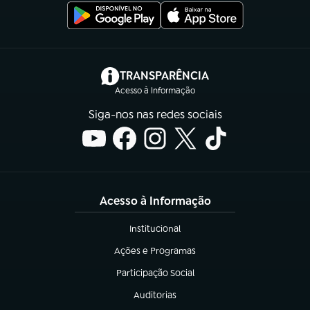
(abre em nova aba)
TRANSPARÊNCIA
Acesso à Informação
Siga-nos nas redes sociais
Acesso à Informação
Institucional
(abre em nova aba)
Ações e Programas
(abre em nova aba)
Participação Social
(abre em nova aba)
Auditorias
(abre em nova aba)