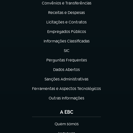
Convênios e Transferências
(abre em nova aba)
Receitas e Despesas
(abre em nova aba)
Licitações e Contratos
(abre em nova aba)
Empregados Públicos
(abre em nova aba)
Informações Classificadas
(abre em nova aba)
SIC
(abre em nova aba)
Perguntas Frequentes
(abre em nova aba)
Dados Abertos
(abre em nova aba)
Sanções Administrativas
(abre em nova aba)
Ferramentas e Aspectos Tecnológicos
(abre em nova aba)
Outras Informações
(abre em nova aba)
A EBC
Quem somos
(abre em nova aba)