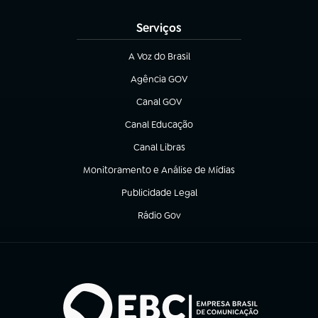
Serviços
A Voz do Brasil
(abre em nova aba)
Agência GOV
(abre em nova aba)
Canal GOV
(abre em nova aba)
Canal Educação
(abre em nova aba)
Canal Libras
(abre em nova aba)
Monitoramento e Análise de Mídias
(abre em nova aba)
Publicidade Legal
(abre em nova aba)
Rádio Gov
(abre em nova aba)