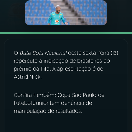
03
PROGRAMAÇÃO
04
PROGRAMAS
O
Bate Bola Nacional
desta sexta-feira (13)
05
PODCASTS
repercute a indicação de brasileiros ao
prêmio da Fifa. A apresentação é de
06
VIDEOCASTS
Astrid Nick.
07
ÚLTIMAS
Confira também: Copa São Paulo de
Futebol Junior tem denúncia de
manipulação de resultados.
08
FESTIVAL DE MÚSICA
ACOMPANHE A RÁDIO NACIONAL