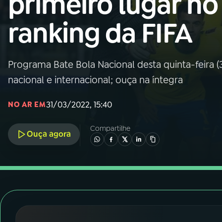
primeiro lugar no
Nacional
ranking da FIFA
01
INÍCIO
02
A RÁDIO
Programa Bate Bola Nacional desta quinta-feira (3
nacional e internacional; ouça na íntegra
03
PROGRAMAÇÃO
31/03/2022, 15:40
NO AR EM
04
PROGRAMAS
Compartilhe
Ouça agora
05
PODCASTS
06
VIDEOCASTS