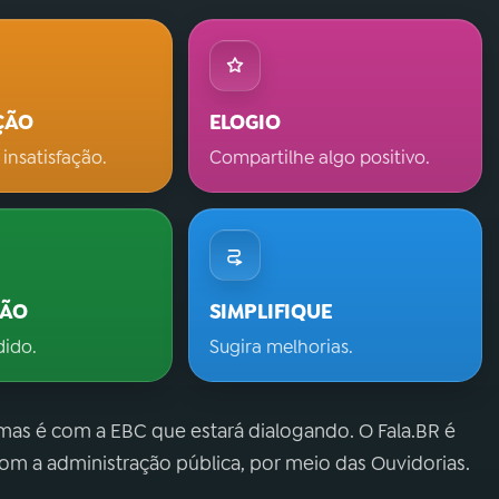
ÇÃO
ELOGIO
 insatisfação.
Compartilhe algo positivo.
ÇÃO
SIMPLIFIQUE
dido.
Sugira melhorias.
 mas é com a EBC que estará dialogando. O Fala.BR é
m a administração pública, por meio das Ouvidorias.