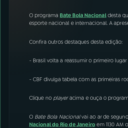
07
ÚLTIMAS
O programa
Bate Bola Nacional
desta qu
08
FESTIVAL DE MÚSICA
esporte nacional e internacional. A apres
ACOMPANHE A RÁDIO NACIONAL
Confira outros destaques desta edição:
YouTube
Facebook
- Brasil volta a reassumir o primeiro lugar
Instagram
X
- CBF divulga tabela com as primeiras rod
TikTok
Clique no
player
acima e ouça o programa
O
Bate Bola Nacional
vai ao ar de segund
Nacional do Rio de Janeiro
em 1130 AM ou