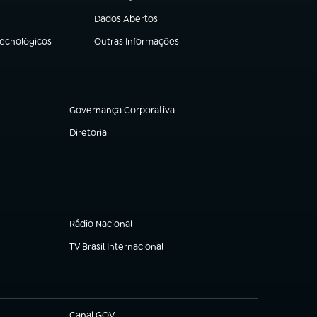
(abre em nova aba)
Dados Abertos
(abre em nova aba)
Tecnológicos
Outras Informações
(abre em nova aba)
Governança Corporativa
(abre em nova aba)
Diretoria
(abre em nova aba)
Rádio Nacional
TV Brasil Internacional
(abre em nova aba)
Canal GOV