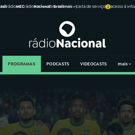
asil
rádio
MEC
rádio
Nacional
tv
Brasil
carta de serviço
acesso à inf
mais
PROGRAMAS
PODCASTS
VIDEOCASTS
mais