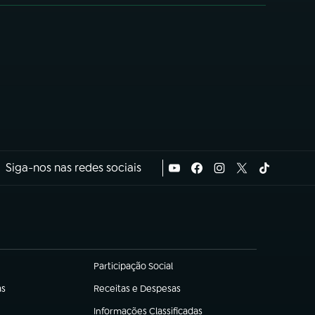
Siga-nos nas redes sociais
Participação Social
(abre em nova aba)
as
Receitas e Despesas
(abre em nova aba)
Informações Classificadas