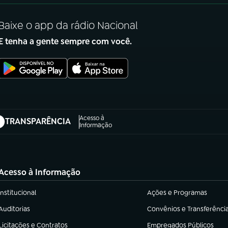
Baixe o app da rádio Nacional
E tenha a gente sempre com você.
Acesso à
TRANSPARÊNCIA
abre em nova aba)
Informação
Acesso à Informação
Institucional
Ações e Programas
(abre em nova aba)
(abre em nova aba)
Auditorias
Convênios e Transferênci
(abre em nova aba)
(abre em nova aba)
Licitações e Contratos
Empregados Públicos