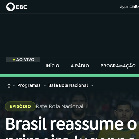
agência
Br
AO VIVO
INÍCIO
A RÁDIO
PROGRAMAÇÃO
MENU
Programas
Bate Bola Nacional
Buscar
na
Bate Bola Nacional
EPISÓDIO
Rádio
Buscar
Nacional
Brasil reassume o
Buscar
na
Rádio
AO VIVO