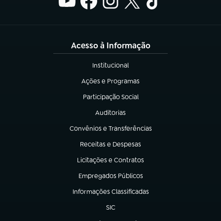
Acesso à Informação
Institucional
(abre em nova aba)
Ações e Programas
(abre em nova aba)
Participação Social
(abre em nova aba)
Auditorias
(abre em nova aba)
Convênios e Transferências
(abre em nova aba)
Receitas e Despesas
(abre em nova aba)
Licitações e Contratos
(abre em nova aba)
Empregados Públicos
(abre em nova aba)
Informações Classificadas
(abre em nova aba)
SIC
(abre em nova aba)