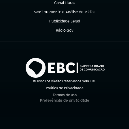
Canal Libras
(abre em nova aba)
Monitoramento e Análise de Mídias
(abre em nova aba)
Publicidade Legal
(abre em nova aba)
Rádio Gov
(abre em nova aba)
© Todos os direitos reservados pela EBC
Política de Privacidade
(abre em nova aba)
Termos de uso
(abre em nova aba)
Preferências de privacidade