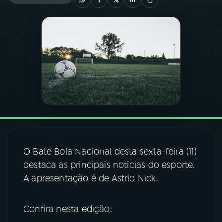
03
PROGRAMAÇÃO
04
PROGRAMAS
05
PODCASTS
06
VIDEOCASTS
O Bate Bola Nacional desta sexta-feira (11)
07
ÚLTIMAS
destaca as principais notícias do esporte.
A apresentação é de Astrid Nick.
08
FESTIVAL DE MÚSICA
Confira nesta edição:
ACOMPANHE A RÁDIO NACIONAL