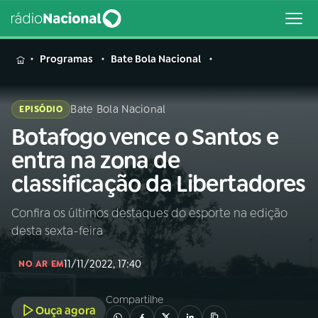
MENU
Programas
Bate Bola Nacional
Bate Bola Nacional
EPISÓDIO
Botafogo vence o Santos e
Buscar
na
entra na zona de
Rádio
Buscar
classificação da Libertadores
Nacional
Confira os últimos destaques do esporte na edição
AO VIVO
desta sexta-feira
01
INÍCIO
11/11/2022, 17:40
NO AR EM
Compartilhe
02
A RÁDIO
Ouça agora