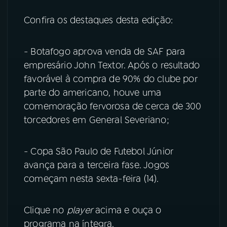
Confira os destaques desta edição:
YouTube
Facebook
Instagram
X
- Botafogo aprova venda de SAF para
empresário John Textor. Após o resultado
TikTok
favorável à compra de 90% do clube por
parte do americano, houve uma
comemoração fervorosa de cerca de 300
torcedores em General Severiano;
- Copa São Paulo de Futebol Júnior
avança para a terceira fase. Jogos
começam nesta sexta-feira (14).
Clique no
player
acima e ouça o
programa na íntegra.