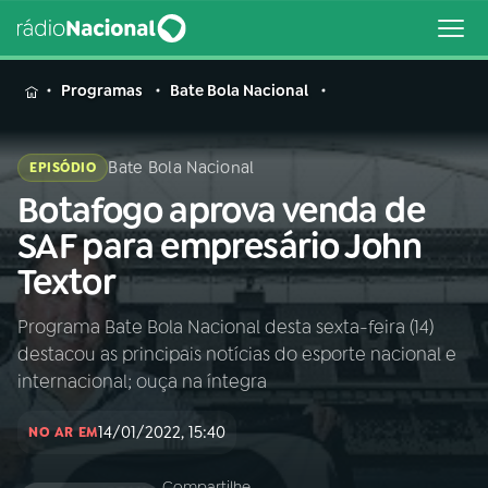
MENU
Programas
Bate Bola Nacional
Bate Bola Nacional
EPISÓDIO
Botafogo aprova venda de
Buscar
na
SAF para empresário John
Rádio
Buscar
Textor
Nacional
Programa Bate Bola Nacional desta sexta-feira (14)
AO VIVO
destacou as principais notícias do esporte nacional e
internacional; ouça na íntegra
01
INÍCIO
14/01/2022, 15:40
NO AR EM
02
A RÁDIO
Compartilhe