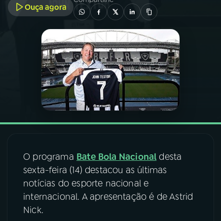
Ouça agora
03
PROGRAMAÇÃO
04
PROGRAMAS
05
PODCASTS
06
VIDEOCASTS
07
ÚLTIMAS
O programa
Bate Bola Nacional
desta
sexta-feira (14) destacou as últimas
notícias do esporte nacional e
08
FESTIVAL DE MÚSICA
internacional. A apresentação é de Astrid
Nick.
ACOMPANHE A RÁDIO NACIONAL