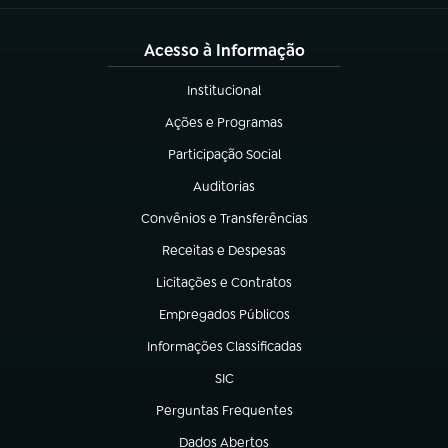
Acesso à Informação
Institucional
(abre em nova aba)
Ações e Programas
(abre em nova aba)
Participação Social
(abre em nova aba)
Auditorias
(abre em nova aba)
Convênios e Transferências
(abre em nova aba)
Receitas e Despesas
(abre em nova aba)
Licitações e Contratos
(abre em nova aba)
Empregados Públicos
(abre em nova aba)
Informações Classificadas
(abre em nova aba)
SIC
(abre em nova aba)
Perguntas Frequentes
(abre em nova aba)
Dados Abertos