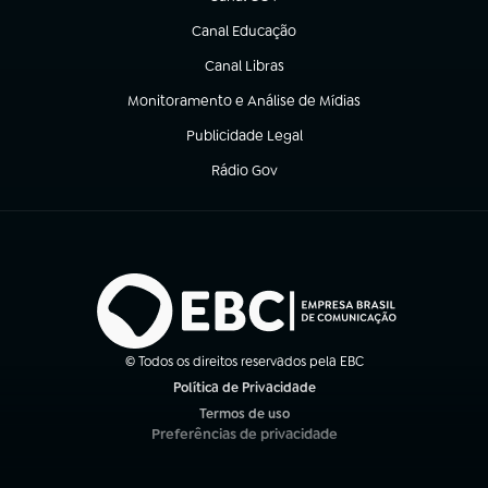
(abre em nova aba)
Canal Educação
(abre em nova aba)
Canal Libras
(abre em nova aba)
Monitoramento e Análise de Mídias
(abre em nova aba)
Publicidade Legal
(abre em nova aba)
Rádio Gov
(abre em nova aba)
© Todos os direitos reservados pela EBC
Política de Privacidade
(abre em nova aba)
Termos de uso
(abre em nova aba)
Preferências de privacidade