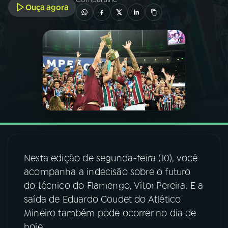
Ouça agora
03
PROGRAMAÇÃO
04
PROGRAMAS
05
PODCASTS
06
VIDEOCASTS
Nesta edição de segunda-feira (10), você
07
ÚLTIMAS
acompanha a indecisão sobre o futuro
do técnico do Flamengo, Vítor Pereira. E a
08
FESTIVAL DE MÚSICA
saída de Eduardo Coudet do Atlético
Mineiro também pode ocorrer no dia de
ACOMPANHE A RÁDIO NACIONAL
hoje.