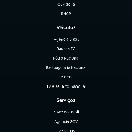
Ouvidoria
(abre em nova aba)
RNCP
(abre em nova aba)
Veículos
Agência Brasil
(abre em nova aba)
Rádio MEC
(abre em nova aba)
Rádio Nacional
Radioagência Nacional
(abre em nova aba)
TV Brasil
(abre em nova aba)
TV Brasil Internacional
(abre em nova aba)
Serviços
A Voz do Brasil
(abre em nova aba)
Agência GOV
(abre em nova aba)
Canal GOV