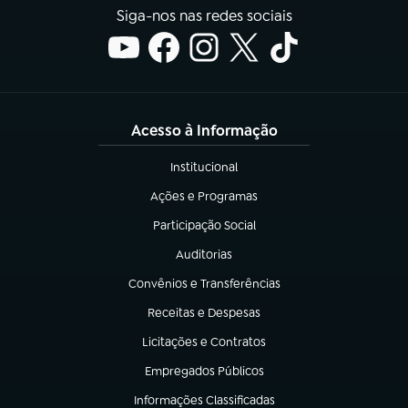
Siga-nos nas redes sociais
Acesso à Informação
Institucional
(abre em nova aba)
Ações e Programas
(abre em nova aba)
Participação Social
(abre em nova aba)
Auditorias
(abre em nova aba)
Convênios e Transferências
(abre em nova aba)
Receitas e Despesas
(abre em nova aba)
Licitações e Contratos
(abre em nova aba)
Empregados Públicos
(abre em nova aba)
Informações Classificadas
(abre em nova aba)