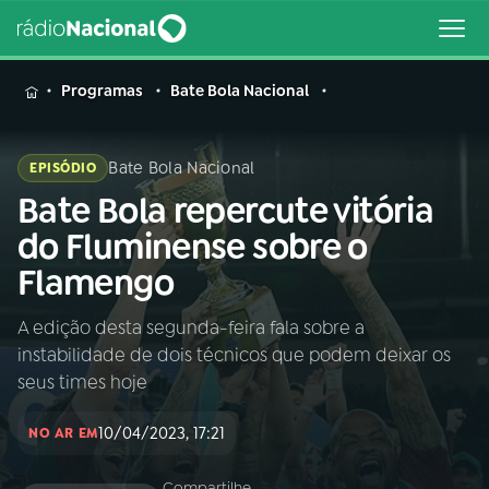
MENU
Programas
Bate Bola Nacional
Bate Bola Nacional
EPISÓDIO
Bate Bola repercute vitória
Buscar
na
do Fluminense sobre o
Rádio
Buscar
Flamengo
Nacional
A edição desta segunda-feira fala sobre a
AO VIVO
instabilidade de dois técnicos que podem deixar os
seus times hoje
01
INÍCIO
10/04/2023, 17:21
NO AR EM
02
A RÁDIO
Compartilhe