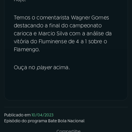
YouTube
Facebook
Temos o comentarista Wagner Gomes
destacando a final do campeonato
Instagram
X
carioca e Marcio Silva com a análise da
vitória do Fluminense de 4 a 1 sobre o
TikTok
Flamengo.
Ouça no
player
acima.
Publicado em
10/04/2023
Episódio
do programa
Bate Bola Nacional
Compartilhe