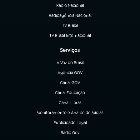
Rádio Nacional
Radioagência Nacional
(abre em nova aba)
TV Brasil
(abre em nova aba)
TV Brasil Internacional
(abre em nova aba)
Serviços
A Voz do Brasil
(abre em nova aba)
Agência GOV
(abre em nova aba)
Canal GOV
(abre em nova aba)
Canal Educação
(abre em nova aba)
Canal Libras
(abre em nova aba)
Monitoramento e Análise de Mídias
(abre em nova aba)
Publicidade Legal
(abre em nova aba)
Rádio Gov
(abre em nova aba)