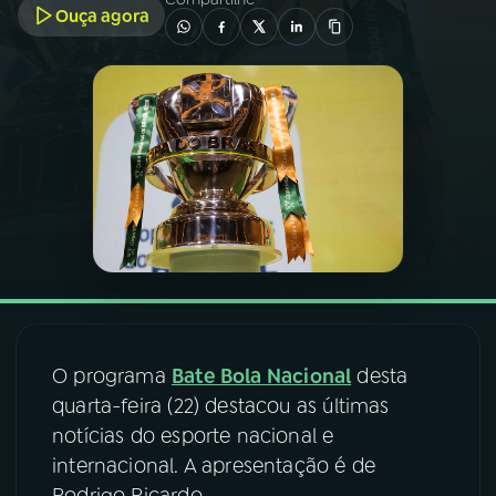
Ouça agora
03
PROGRAMAÇÃO
04
PROGRAMAS
05
PODCASTS
06
VIDEOCASTS
07
ÚLTIMAS
O programa
Bate Bola Nacional
desta
quarta-feira (22) destacou as últimas
08
FESTIVAL DE MÚSICA
notícias do esporte nacional e
internacional. A apresentação é de
ACOMPANHE A RÁDIO NACIONAL
Rodrigo Ricardo.