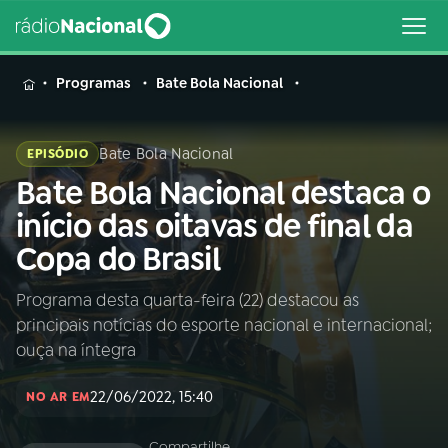
MENU
Programas
Bate Bola Nacional
Bate Bola Nacional
EPISÓDIO
Bate Bola Nacional destaca o
Buscar
na
início das oitavas de final da
Rádio
Buscar
Copa do Brasil
Nacional
Programa desta quarta-feira (22) destacou as
AO VIVO
principais notícias do esporte nacional e internacional;
ouça na íntegra
01
INÍCIO
22/06/2022, 15:40
NO AR EM
02
A RÁDIO
Compartilhe