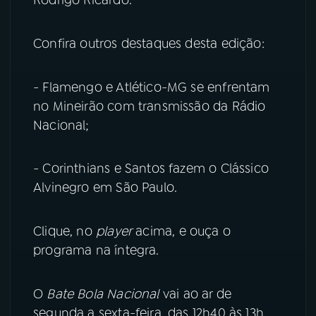
YouTube
Facebook
Confira outros destaques desta edição:
Instagram
X
- Flamengo e Atlético-MG se enfrentam
TikTok
no Mineirão com transmissão da Rádio
Nacional;
- Corinthians e Santos fazem o Clássico
Alvinegro em São Paulo.
Clique, no
player
acima, e ouça o
programa na íntegra.
O
Bate Bola Nacional
vai ao ar de
segunda a sexta-feira, das 12h40 às 13h,