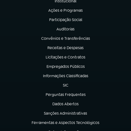
Institucional
(abre em nova aba)
Ações e Programas
(abre em nova aba)
Participação Social
(abre em nova aba)
Auditorias
(abre em nova aba)
Convênios e Transferências
(abre em nova aba)
Receitas e Despesas
(abre em nova aba)
Licitações e Contratos
(abre em nova aba)
Empregados Públicos
(abre em nova aba)
Informações Classificadas
(abre em nova aba)
SIC
(abre em nova aba)
Perguntas Frequentes
(abre em nova aba)
Dados Abertos
(abre em nova aba)
Sanções Administrativas
(abre em nova aba)
Ferramentas e Aspectos Tecnológicos
(abre em nova aba)