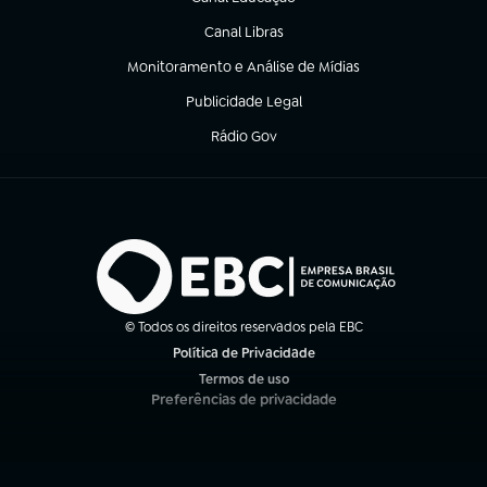
(abre em nova aba)
Canal Libras
(abre em nova aba)
Monitoramento e Análise de Mídias
(abre em nova aba)
Publicidade Legal
(abre em nova aba)
Rádio Gov
(abre em nova aba)
© Todos os direitos reservados pela EBC
Política de Privacidade
(abre em nova aba)
Termos de uso
(abre em nova aba)
Preferências de privacidade