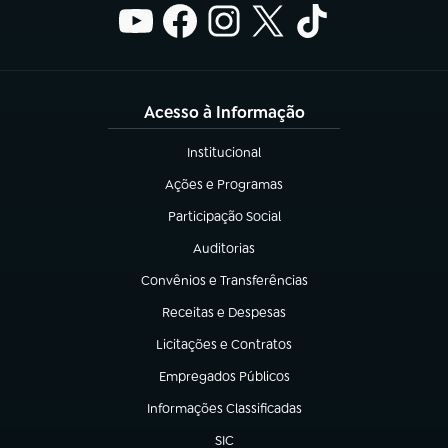
Acesso à Informação
Institucional
(abre em nova aba)
Ações e Programas
(abre em nova aba)
Participação Social
(abre em nova aba)
Auditorias
(abre em nova aba)
Convênios e Transferências
(abre em nova aba)
Receitas e Despesas
(abre em nova aba)
Licitações e Contratos
(abre em nova aba)
Empregados Públicos
(abre em nova aba)
Informações Classificadas
(abre em nova aba)
SIC
(abre em nova aba)