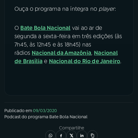
Ouça o programa na íntegra no
player
:
YouTube
Facebook
O
Bate Bola Nacional
vai ao ar de
Instagram
X
segunda a sexta-feira em três edições (às
TikTok
7h45, às 12h45 e às 18h45) nas
rádios
Nacional da Amazônia
,
Nacional
de Brasília
e
Nacional do Rio de Janeiro
.
Publicado em
09/03/2020
Podcast
do programa
Bate Bola Nacional
Compartilhe