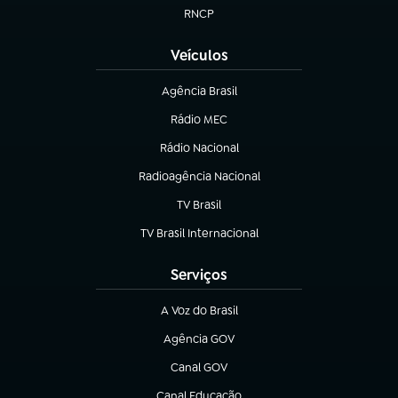
RNCP
(abre em nova aba)
Veículos
Agência Brasil
(abre em nova aba)
Rádio MEC
(abre em nova aba)
Rádio Nacional
Radioagência Nacional
(abre em nova aba)
TV Brasil
(abre em nova aba)
TV Brasil Internacional
(abre em nova aba)
Serviços
A Voz do Brasil
(abre em nova aba)
Agência GOV
(abre em nova aba)
Canal GOV
(abre em nova aba)
Canal Educação