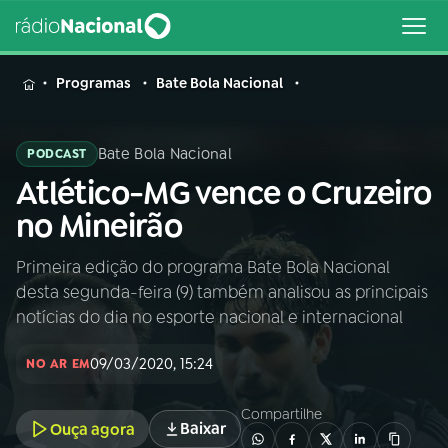
MENU
Programas
Bate Bola Nacional
Bate Bola Nacional
PODCAST
Atlético-MG vence o Cruzeiro
Buscar
na
no Mineirão
Rádio
Buscar
Nacional
Primeira edição do programa Bate Bola Nacional
desta segunda-feira (9) também analisou as principais
AO VIVO
notícias do dia no esporte nacional e internacional
09/03/2020, 15:24
01
INÍCIO
NO AR EM
Compartilhe
Baixar
Ouça agora
02
A RÁDIO