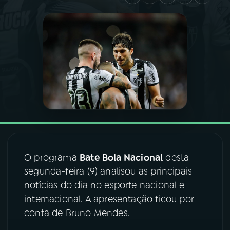
03
PROGRAMAÇÃO
04
PROGRAMAS
05
PODCASTS
06
VIDEOCASTS
O programa
Bate Bola Nacional
desta
07
ÚLTIMAS
segunda-feira (9) analisou as principais
notícias do dia no esporte nacional e
08
FESTIVAL DE MÚSICA
internacional. A apresentação ficou por
conta de Bruno Mendes.
ACOMPANHE A RÁDIO NACIONAL