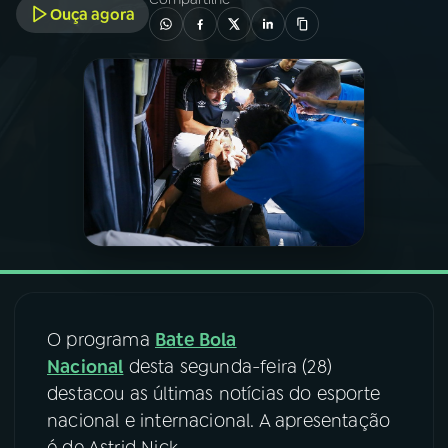
Ouça agora
03
PROGRAMAÇÃO
04
PROGRAMAS
05
PODCASTS
06
VIDEOCASTS
07
ÚLTIMAS
O programa
Bate Bola
Nacional
desta segunda-feira (28)
08
FESTIVAL DE MÚSICA
destacou as últimas notícias do esporte
nacional e internacional. A apresentação
ACOMPANHE A RÁDIO NACIONAL
é de Astrid Nick.