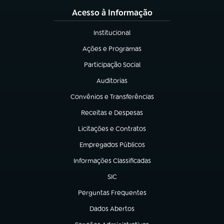
Acesso à Informação
Institucional
(abre em nova aba)
Ações e Programas
(abre em nova aba)
Participação Social
(abre em nova aba)
Auditorias
(abre em nova aba)
Convênios e Transferências
(abre em nova aba)
Receitas e Despesas
(abre em nova aba)
Licitações e Contratos
(abre em nova aba)
Empregados Públicos
(abre em nova aba)
Informações Classificadas
(abre em nova aba)
SIC
(abre em nova aba)
Perguntas Frequentes
(abre em nova aba)
Dados Abertos
(abre em nova aba)