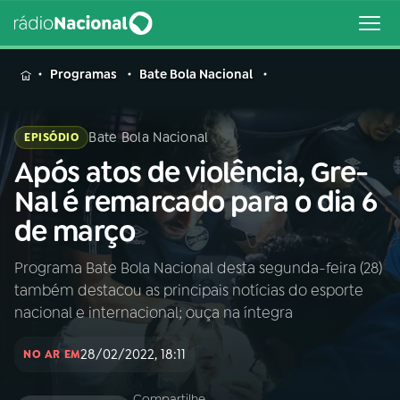
MENU
Programas
Bate Bola Nacional
Bate Bola Nacional
EPISÓDIO
Após atos de violência, Gre-
Buscar
na
Nal é remarcado para o dia 6
Rádio
Buscar
de março
Nacional
Programa Bate Bola Nacional desta segunda-feira (28)
AO VIVO
também destacou as principais notícias do esporte
nacional e internacional; ouça na íntegra
01
INÍCIO
28/02/2022, 18:11
NO AR EM
02
A RÁDIO
Compartilhe