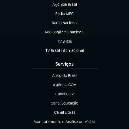
Agência Brasil
(abre em nova aba)
Rádio MEC
(abre em nova aba)
Rádio Nacional
Radioagência Nacional
(abre em nova aba)
TV Brasil
(abre em nova aba)
TV Brasil Internacional
(abre em nova aba)
Serviços
A Voz do Brasil
(abre em nova aba)
Agência GOV
(abre em nova aba)
Canal GOV
(abre em nova aba)
Canal Educação
(abre em nova aba)
Canal Libras
(abre em nova aba)
Monitoramento e Análise de Mídias
(abre em nova aba)