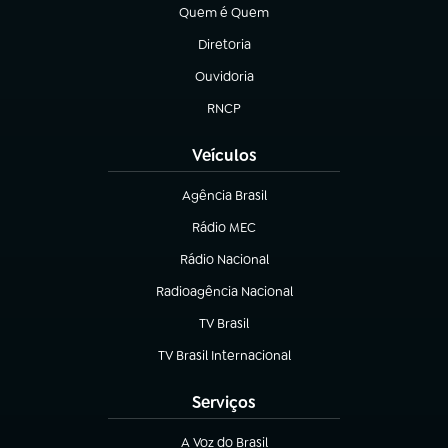
Quem é Quem
(abre em nova aba)
Diretoria
(abre em nova aba)
Ouvidoria
(abre em nova aba)
RNCP
(abre em nova aba)
Veículos
Agência Brasil
(abre em nova aba)
Rádio MEC
(abre em nova aba)
Rádio Nacional
Radioagência Nacional
(abre em nova aba)
TV Brasil
(abre em nova aba)
TV Brasil Internacional
(abre em nova aba)
Serviços
A Voz do Brasil