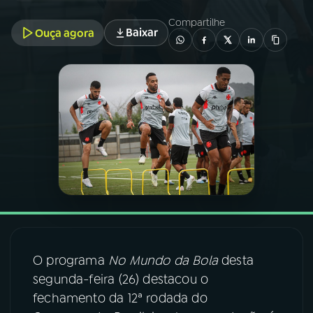
Compartilhe
Baixar
Ouça agora
03
PROGRAMAÇÃO
04
PROGRAMAS
05
PODCASTS
06
VIDEOCASTS
07
ÚLTIMAS
O programa
No Mundo da Bola
desta
08
FESTIVAL DE MÚSICA
segunda-feira (26) destacou o
fechamento da 12ª rodada do
ACOMPANHE A RÁDIO NACIONAL