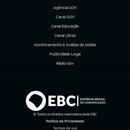
(abre em nova aba)
Agência GOV
(abre em nova aba)
Canal GOV
(abre em nova aba)
Canal Educação
(abre em nova aba)
Canal Libras
(abre em nova aba)
Monitoramento e Análise de Mídias
(abre em nova aba)
Publicidade Legal
(abre em nova aba)
Rádio Gov
(abre em nova aba)
© Todos os direitos reservados pela EBC
Política de Privacidade
(abre em nova aba)
Termos de uso