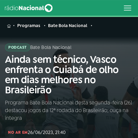
MENU
Programas
Bate Bola Nacional
Bate Bola Nacional
PODCAST
Ainda sem técnico, Vasco
Buscar
na
enfrenta o Cuiabá de olho
Rádio
Buscar
em dias melhores no
Nacional
Brasileirão
AO VIVO
Programa Bate Bola Nacional desta segunda-feira (26)
destacou jogos da 12ª rodada do Brasileirão; ouça na
01
INÍCIO
íntegra
26/06/2023, 21:40
02
A RÁDIO
NO AR EM