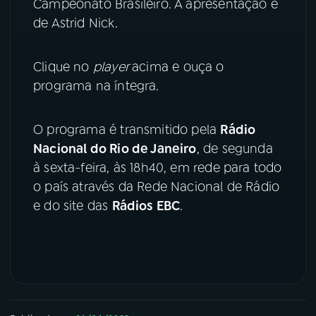
Campeonato Brasileiro. A apresentação é
de Astrid Nick.
YouTube
Facebook
Instagram
X
Clique no
player
acima e ouça o
programa na íntegra.
TikTok
O programa é transmitido pela
Rádio
Nacional do Rio de Janeiro
, de segunda
à sexta-feira, às 18h40, em rede para todo
o país através da Rede Nacional de Rádio
e do site das
Rádios EBC
.