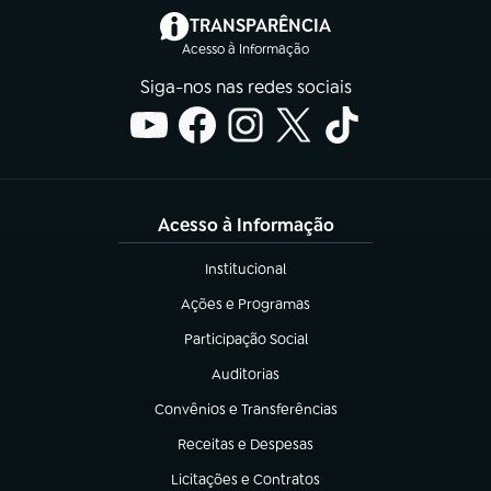
(abre em nova aba)
TRANSPARÊNCIA
Acesso à Informação
Siga-nos nas redes sociais
Acesso à Informação
Institucional
(abre em nova aba)
Ações e Programas
(abre em nova aba)
Participação Social
(abre em nova aba)
Auditorias
(abre em nova aba)
Convênios e Transferências
(abre em nova aba)
Receitas e Despesas
(abre em nova aba)
Licitações e Contratos
(abre em nova aba)