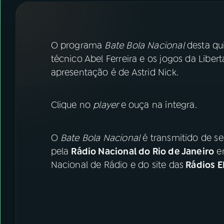
07
ÚLTIMAS
08
FESTIVAL DE MÚSICA
O programa
Bate Bola Nacional
desta qui
técnico Abel Ferreira e os jogos da Libe
ACOMPANHE A RÁDIO NACIONAL
apresentação é de Astrid Nick.
YouTube
Facebook
Clique no
player
e ouça na íntegra.
Instagram
X
O
Bate Bola Nacional
é transmitido de se
TikTok
pela
Rádio Nacional do Rio de Janeiro
em
Nacional de Rádio e do site das
Rádios E