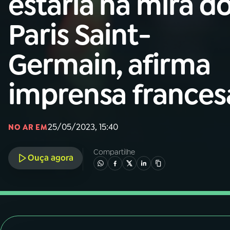
estaria na mira d
Nacional
Paris Saint-
01
INÍCIO
Germain, afirma
02
A RÁDIO
imprensa frances
03
PROGRAMAÇÃO
25/05/2023, 15:40
NO AR EM
04
PROGRAMAS
Compartilhe
Ouça agora
05
PODCASTS
06
VIDEOCASTS