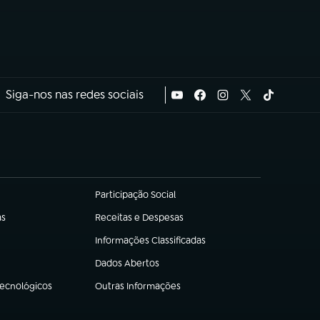
Siga-nos nas redes sociais
Participação Social
(abre em nova aba)
as
Receitas e Despesas
(abre em nova aba)
Informações Classificadas
(abre em nova aba)
Dados Abertos
(abre em nova aba)
Tecnológicos
Outras Informações
(abre em nova aba)