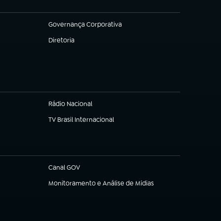
Governança Corporativa
(abre em nova aba)
Diretoria
(abre em nova aba)
Rádio Nacional
TV Brasil Internacional
(abre em nova aba)
Canal GOV
(abre em nova aba)
Monitoramento e Análise de Mídias
(abre em nova aba)