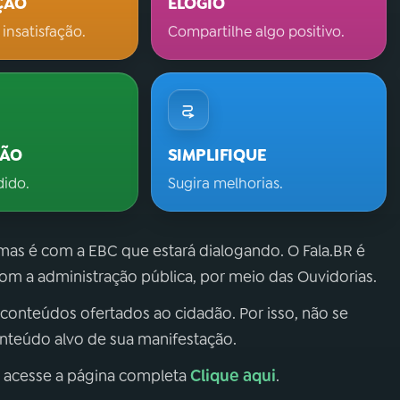
ÇÃO
ELOGIO
 insatisfação.
Compartilhe algo positivo.
ÇÃO
SIMPLIFIQUE
dido.
Sugira melhorias.
 mas é com a EBC que estará dialogando. O Fala.BR é
m a administração pública, por meio das Ouvidorias.
 conteúdos ofertados ao cidadão. Por isso, não se
onteúdo alvo de sua manifestação.
Clique aqui
, acesse a página completa
.