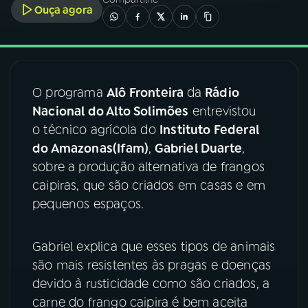
Ouça agora
03
PROGRAMAÇÃO
04
PROGRAMAS
O programa
Alô Fronteira
da
Rádio
Nacional do Alto Solimões
entrevistou
05
PODCASTS
o técnico agrícola do
Instituto Federal
do Amazonas(Ifam)
,
Gabriel Duarte
,
sobre a produção alternativa de frangos
06
VIDEOCASTS
caipiras, que são criados em casas e em
pequenos espaços.
07
ÚLTIMAS
Gabriel explica que esses tipos de animais
08
FESTIVAL DE MÚSICA
são mais resistentes às pragas e doenças
devido à rusticidade como são criados, a
carne do frango caipira é bem aceita
ACOMPANHE A RÁDIO NACIONAL