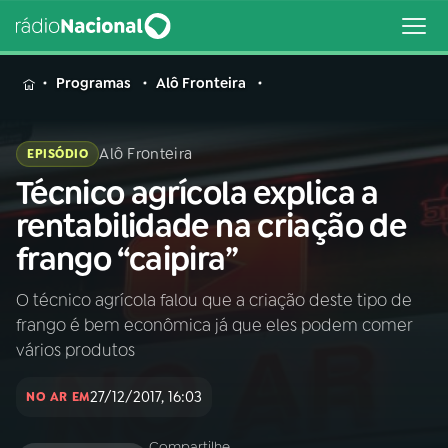
MENU
Programas
Alô Fronteira
Alô Fronteira
EPISÓDIO
Técnico agrícola explica a
Buscar
na
rentabilidade na criação de
Rádio
Buscar
frango “caipira”
Nacional
O técnico agrícola falou que a criação deste tipo de
AO VIVO
frango é bem econômica já que eles podem comer
vários produtos
01
INÍCIO
27/12/2017, 16:03
NO AR EM
02
A RÁDIO
Compartilhe