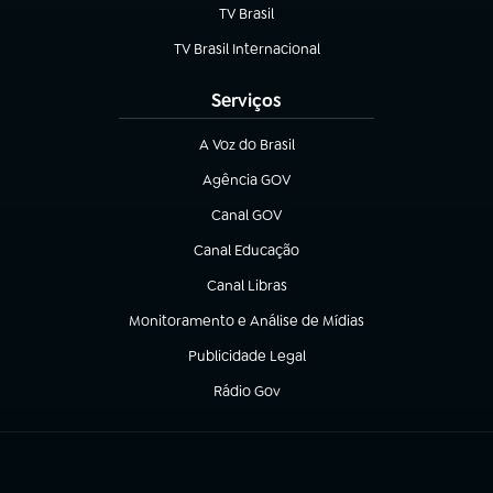
TV Brasil
(abre em nova aba)
TV Brasil Internacional
(abre em nova aba)
Serviços
A Voz do Brasil
(abre em nova aba)
Agência GOV
(abre em nova aba)
Canal GOV
(abre em nova aba)
Canal Educação
(abre em nova aba)
Canal Libras
(abre em nova aba)
Monitoramento e Análise de Mídias
(abre em nova aba)
Publicidade Legal
(abre em nova aba)
Rádio Gov
(abre em nova aba)