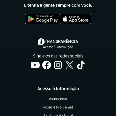
E tenha a gente sempre com você.
(abre em nova aba)
TRANSPARÊNCIA
Acesso à Informação
Siga-nos nas redes sociais
Acesso à Informação
Institucional
(abre em nova aba)
Ações e Programas
(abre em nova aba)
Participação Social