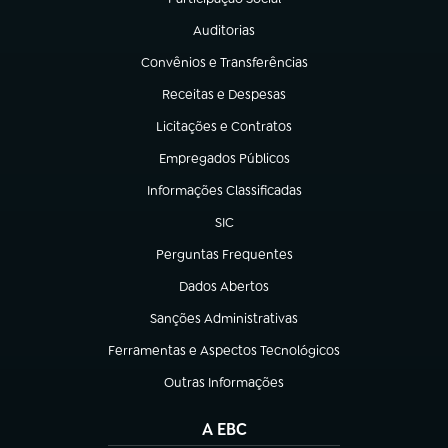
(abre em nova aba)
Auditorias
(abre em nova aba)
Convênios e Transferências
(abre em nova aba)
Receitas e Despesas
(abre em nova aba)
Licitações e Contratos
(abre em nova aba)
Empregados Públicos
(abre em nova aba)
Informações Classificadas
(abre em nova aba)
SIC
(abre em nova aba)
Perguntas Frequentes
(abre em nova aba)
Dados Abertos
(abre em nova aba)
Sanções Administrativas
(abre em nova aba)
Ferramentas e Aspectos Tecnológicos
(abre em nova aba)
Outras Informações
(abre em nova aba)
A EBC