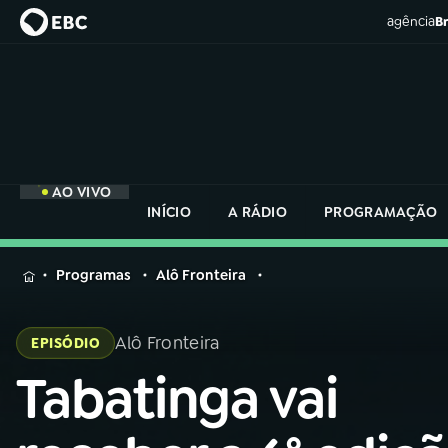
agência
Br
AO VIVO
INÍCIO
A RÁDIO
PROGRAMAÇÃO
MENU
Programas
Alô Fronteira
Buscar
na
Alô Fronteira
EPISÓDIO
Rádio
Buscar
Nacional
Tabatinga vai
Buscar
na
Rádio
AO VIVO