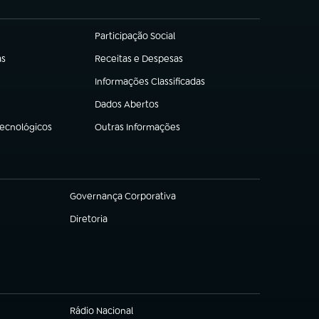
Participação Social
(abre em nova aba)
as
Receitas e Despesas
(abre em nova aba)
Informações Classificadas
(abre em nova aba)
Dados Abertos
(abre em nova aba)
Tecnológicos
Outras Informações
(abre em nova aba)
Governança Corporativa
(abre em nova aba)
Diretoria
(abre em nova aba)
Rádio Nacional