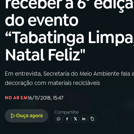
receber a 6° ediç
Nacional
do evento
01
INÍCIO
“Tabatinga Limpa
02
A RÁDIO
Natal Feliz"
03
PROGRAMAÇÃO
Em entrevista, Secretaria do Meio Ambiente fala 
04
PROGRAMAS
decoração com materiais recicláveis
05
PODCASTS
16/11/2018, 15:47
NO AR EM
Compartilhe
Ouça agora
06
VIDEOCASTS