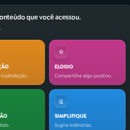
conteúdo que você acessou.
.
ÇÃO
ELOGIO
 insatisfação.
Compartilhe algo positivo.
ÇÃO
SIMPLIFIQUE
dido.
Sugira melhorias.