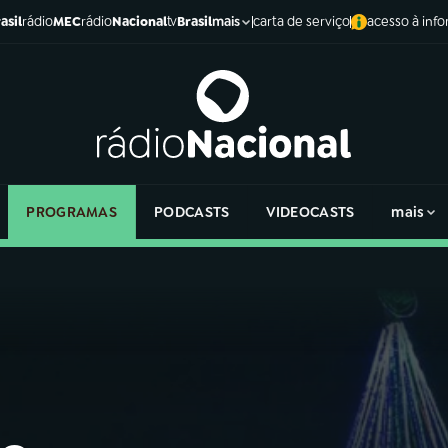
asil
rádio
MEC
rádio
Nacional
tv
Brasil
carta de serviço
acesso à inf
mais
PROGRAMAS
PODCASTS
VIDEOCASTS
mais