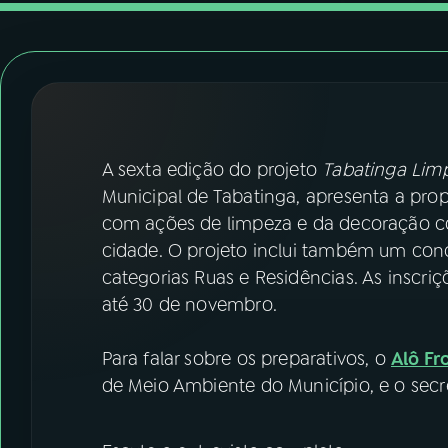
07
ÚLTIMAS
08
FESTIVAL DE MÚSICA
ACOMPANHE A RÁDIO NACIONAL
A sexta edição do projeto
Tabatinga Limp
YouTube
Facebook
Municipal de Tabatinga, apresenta a pro
com ações de limpeza e da decoração co
Instagram
X
cidade. O projeto inclui também um co
categorias Ruas e Residências. As inscr
TikTok
até 30 de novembro.
Para falar sobre os preparativos, o
Alô Fr
de Meio Ambiente do Município, e o secret