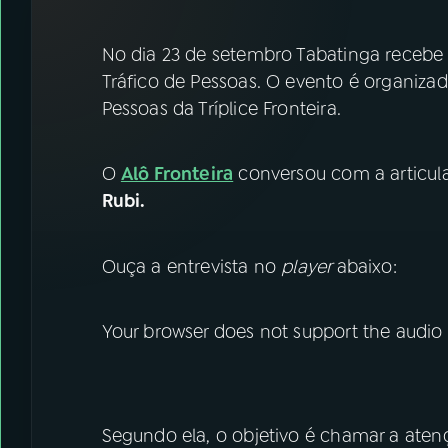
07
ÚLTIMAS
No dia 23 de setembro Tabatinga receb
08
FESTIVAL DE MÚSICA
Tráfico de Pessoas. O evento é organiza
Pessoas da Tríplice Fronteira.
ACOMPANHE A RÁDIO NACIONAL
O
Alô Fronteira
conversou com a articula
YouTube
Facebook
Rubi.
Instagram
X
Ouça a entrevista no
player
abaixo:
TikTok
Your browser does not support the audio
Segundo ela, o objetivo é chamar a aten