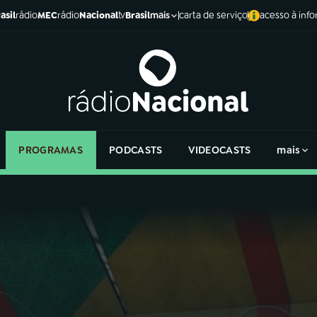
asil
rádio
MEC
rádio
Nacional
tv
Brasil
carta de serviço
acesso à inf
mais
PROGRAMAS
PODCASTS
VIDEOCASTS
mais