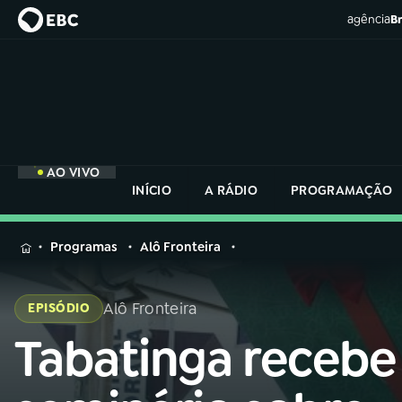
agência
Br
AO VIVO
INÍCIO
A RÁDIO
PROGRAMAÇÃO
MENU
Programas
Alô Fronteira
Buscar
na
Alô Fronteira
EPISÓDIO
Rádio
Buscar
Nacional
Tabatinga recebe
Buscar
na
Rádio
AO VIVO