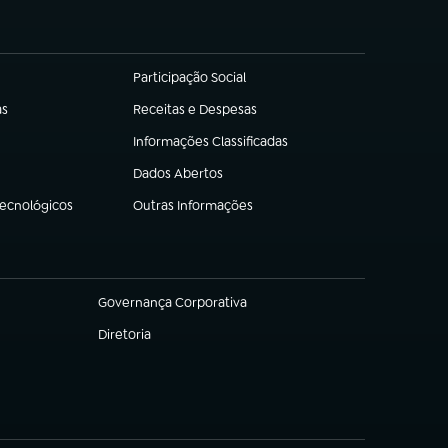
Participação Social
(abre em nova aba)
as
Receitas e Despesas
(abre em nova aba)
Informações Classificadas
(abre em nova aba)
Dados Abertos
(abre em nova aba)
Tecnológicos
Outras Informações
(abre em nova aba)
Governança Corporativa
(abre em nova aba)
Diretoria
(abre em nova aba)