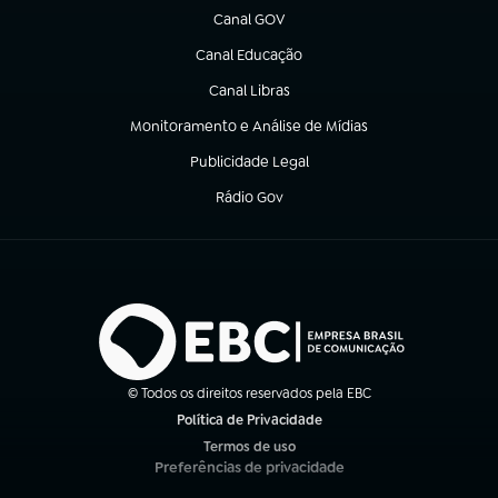
Canal GOV
(abre em nova aba)
Canal Educação
(abre em nova aba)
Canal Libras
(abre em nova aba)
Monitoramento e Análise de Mídias
(abre em nova aba)
Publicidade Legal
(abre em nova aba)
Rádio Gov
(abre em nova aba)
© Todos os direitos reservados pela EBC
Política de Privacidade
(abre em nova aba)
Termos de uso
(abre em nova aba)
Preferências de privacidade