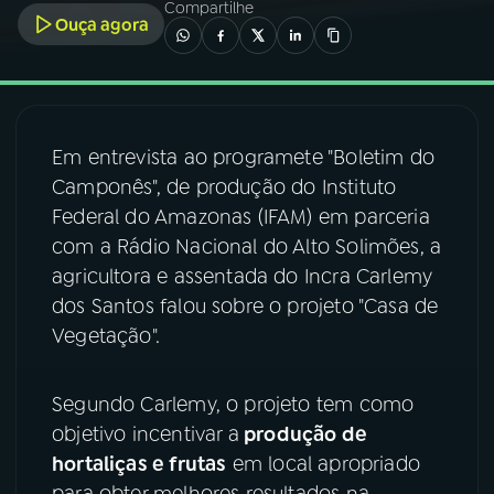
Compartilhe
Ouça agora
03
PROGRAMAÇÃO
04
PROGRAMAS
Em entrevista ao programete "Boletim do
Camponês", de produção do Instituto
05
PODCASTS
Federal do Amazonas (IFAM) em parceria
com a Rádio Nacional do Alto Solimões, a
06
VIDEOCASTS
agricultora e assentada do Incra Carlemy
dos Santos falou sobre o projeto "Casa de
Vegetação".
07
ÚLTIMAS
Segundo Carlemy, o projeto tem como
08
FESTIVAL DE MÚSICA
objetivo incentivar a
produção de
hortaliças e frutas
em local apropriado
ACOMPANHE A RÁDIO NACIONAL
para obter melhores resultados na