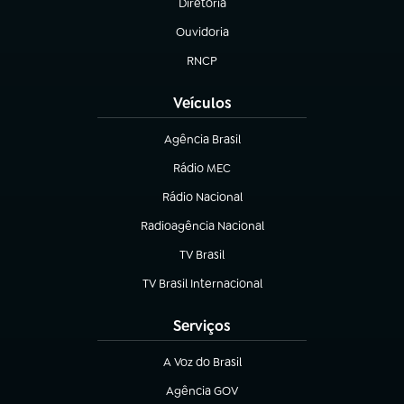
Diretoria
(abre em nova aba)
Ouvidoria
(abre em nova aba)
RNCP
(abre em nova aba)
Veículos
Agência Brasil
(abre em nova aba)
Rádio MEC
(abre em nova aba)
Rádio Nacional
Radioagência Nacional
(abre em nova aba)
TV Brasil
(abre em nova aba)
TV Brasil Internacional
(abre em nova aba)
Serviços
A Voz do Brasil
(abre em nova aba)
Agência GOV
(abre em nova aba)