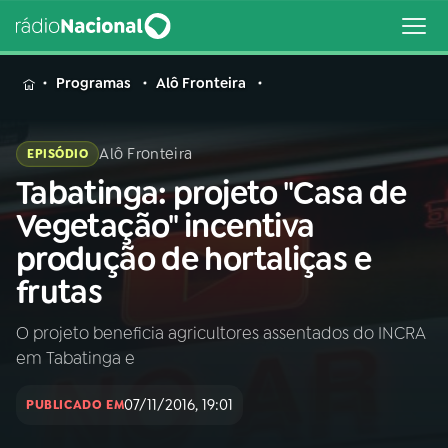
MENU
Programas
Alô Fronteira
Alô Fronteira
EPISÓDIO
Tabatinga: projeto "Casa de
Buscar
na
Vegetação" incentiva
Rádio
Buscar
produção de hortaliças e
Nacional
frutas
AO VIVO
O projeto beneficia agricultores assentados do INCRA
em Tabatinga e
01
INÍCIO
07/11/2016, 19:01
PUBLICADO EM
02
A RÁDIO