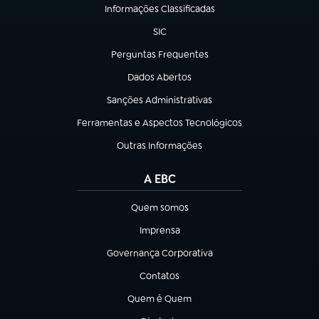
Informações Classificadas
(abre em nova aba)
SIC
(abre em nova aba)
Perguntas Frequentes
(abre em nova aba)
Dados Abertos
(abre em nova aba)
Sanções Administrativas
(abre em nova aba)
Ferramentas e Aspectos Tecnológicos
(abre em nova aba)
Outras Informações
(abre em nova aba)
A EBC
Quem somos
(abre em nova aba)
Imprensa
(abre em nova aba)
Governança Corporativa
(abre em nova aba)
Contatos
(abre em nova aba)
Quem é Quem
(abre em nova aba)