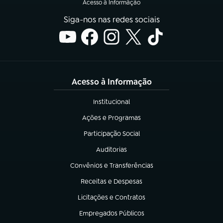
Acesso à Informação
Siga-nos nas redes sociais
Acesso à Informação
Institucional
(abre em nova aba)
Ações e Programas
(abre em nova aba)
Participação Social
(abre em nova aba)
Auditorias
(abre em nova aba)
Convênios e Transferências
(abre em nova aba)
Receitas e Despesas
(abre em nova aba)
Licitações e Contratos
(abre em nova aba)
Empregados Públicos
(abre em nova aba)