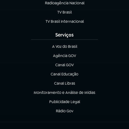
Radioagência Nacional
(abre em nova aba)
TV Brasil
(abre em nova aba)
TV Brasil Internacional
(abre em nova aba)
Serviços
A Voz do Brasil
(abre em nova aba)
Agência GOV
(abre em nova aba)
Canal GOV
(abre em nova aba)
Canal Educação
(abre em nova aba)
Canal Libras
(abre em nova aba)
Monitoramento e Análise de Mídias
(abre em nova aba)
Publicidade Legal
(abre em nova aba)
Rádio Gov
(abre em nova aba)