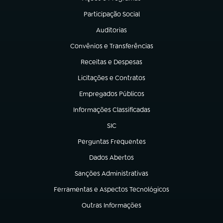
(abre em nova aba)
Participação Social
(abre em nova aba)
Auditorias
(abre em nova aba)
Convênios e Transferências
(abre em nova aba)
Receitas e Despesas
(abre em nova aba)
Licitações e Contratos
(abre em nova aba)
Empregados Públicos
(abre em nova aba)
Informações Classificadas
(abre em nova aba)
SIC
(abre em nova aba)
Perguntas Frequentes
(abre em nova aba)
Dados Abertos
(abre em nova aba)
Sanções Administrativas
(abre em nova aba)
Ferramentas e Aspectos Tecnológicos
(abre em nova aba)
Outras Informações
(abre em nova aba)