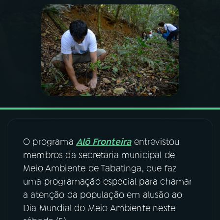
03
PROGRAMAÇÃO
04
PROGRAMAS
05
PODCASTS
06
VIDEOCASTS
O programa
Alô Fronteira
entrevistou
07
ÚLTIMAS
membros da secretaria municipal de
Meio Ambiente de Tabatinga, que faz
uma programação especial para chamar
08
FESTIVAL DE MÚSICA
a atenção da população em alusão ao
Dia Mundial do Meio Ambiente neste
ACOMPANHE A RÁDIO NACIONAL