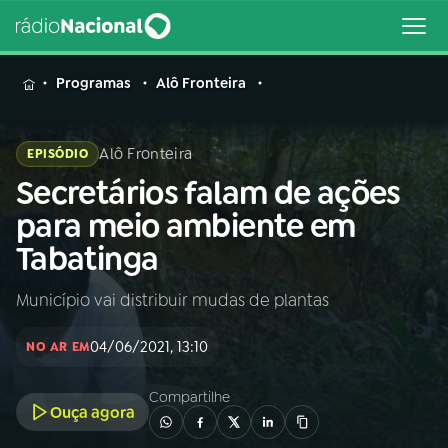
MENU
Programas
Alô Fronteira
Alô Fronteira
EPISÓDIO
Secretários falam de ações
Buscar
na
para meio ambiente em
Rádio
Buscar
Tabatinga
Nacional
Município vai distribuir mudas de plantas
AO VIVO
04/06/2021, 13:10
NO AR EM
01
INÍCIO
Compartilhe
Ouça agora
02
A RÁDIO