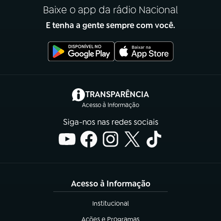
Baixe o app da rádio Nacional
E tenha a gente sempre com você.
(abre em nova aba)
TRANSPARÊNCIA
Acesso à Informação
Siga-nos nas redes sociais
Acesso à Informação
Institucional
(abre em nova aba)
Ações e Programas