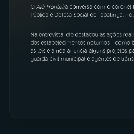
07
ÚLTIMAS
O
Alô Fronteir
a conversa com o coronel 
Pública e Defesa Social de Tabatinga, n
08
FESTIVAL DE MÚSICA
Na entrevista, ele destacou as ações real
ACOMPANHE A RÁDIO NACIONAL
dos estabelecimentos noturnos - como b
as leis e ainda anuncia alguns projetos 
YouTube
Facebook
guarda civil municipal e agentes de trân
Instagram
X
TikTok