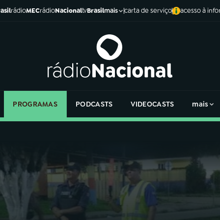
asil
rádio
MEC
rádio
Nacional
tv
Brasil
carta de serviço
acesso à inf
mais
PROGRAMAS
PODCASTS
VIDEOCASTS
mais