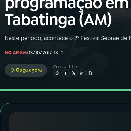
programação em
Nacional
Tabatinga (AM)
01
INÍCIO
02
A RÁDIO
Neste período, acontece o 2º Festival Sebrae de
03/10/2017, 13:10
NO AR EM
03
PROGRAMAÇÃO
Compartilhe
Ouça agora
04
PROGRAMAS
05
PODCASTS
06
VIDEOCASTS