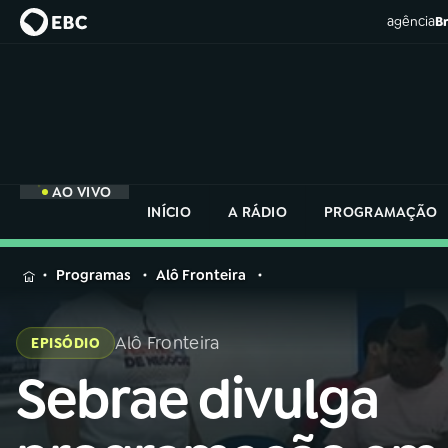
agência
Br
AO VIVO
INÍCIO
A RÁDIO
PROGRAMAÇÃO
MENU
Programas
Alô Fronteira
Buscar
na
Alô Fronteira
EPISÓDIO
Rádio
Buscar
Nacional
Sebrae divulga
Buscar
na
Rádio
AO VIVO