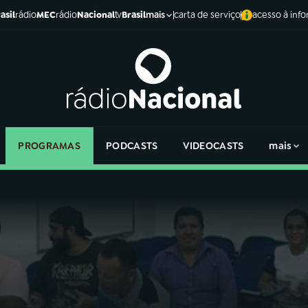
asil
rádio
MEC
rádio
Nacional
tv
Brasil
carta de serviço
acesso à inf
mais
PROGRAMAS
PODCASTS
VIDEOCASTS
mais