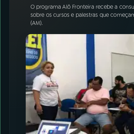
07
ÚLTIMAS
O programa Alô Fronteira recebe a consu
sobre os cursos e palestras que começa
08
FESTIVAL DE MÚSICA
(AM).
ACOMPANHE A RÁDIO NACIONAL
YouTube
Facebook
Instagram
X
TikTok