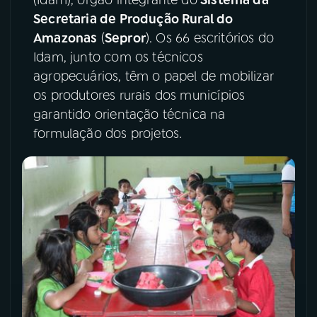
Secretaria de Produção Rural do
YouTube
Facebook
Amazonas
(
Sepror
). Os 66 escritórios do
Idam, junto com os técnicos
Instagram
X
agropecuários, têm o papel de mobilizar
os produtores rurais dos municípios
TikTok
garantido orientação técnica na
formulação dos projetos.