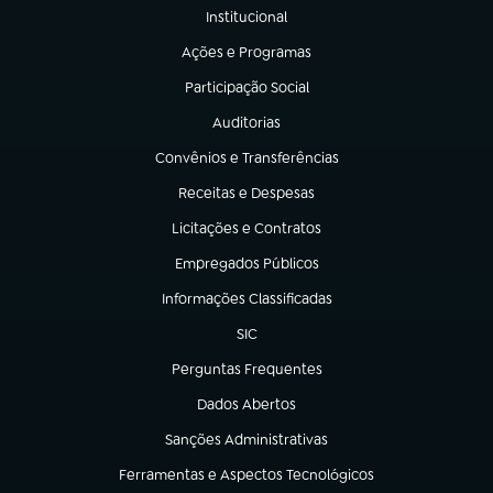
Institucional
(abre em nova aba)
Ações e Programas
(abre em nova aba)
Participação Social
(abre em nova aba)
Auditorias
(abre em nova aba)
Convênios e Transferências
(abre em nova aba)
Receitas e Despesas
(abre em nova aba)
Licitações e Contratos
(abre em nova aba)
Empregados Públicos
(abre em nova aba)
Informações Classificadas
(abre em nova aba)
SIC
(abre em nova aba)
Perguntas Frequentes
(abre em nova aba)
Dados Abertos
(abre em nova aba)
Sanções Administrativas
(abre em nova aba)
Ferramentas e Aspectos Tecnológicos
(abre em nova aba)