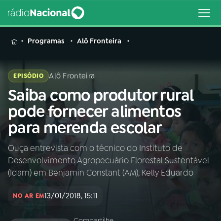
MENU
Programas
Alô Fronteira
Alô Fronteira
EPISÓDIO
Saiba como produtor rural
Buscar
na
pode fornecer alimentos
Rádio
Buscar
para merenda escolar
Nacional
Ouça entrevista com o técnico do Instituto de
AO VIVO
Desenvolvimento Agropecuário Florestal Sustentável
(Idam) em Benjamin Constant (AM), Kelly Eduardo
01
INÍCIO
13/01/2018, 15:11
NO AR EM
02
A RÁDIO
Compartilhe