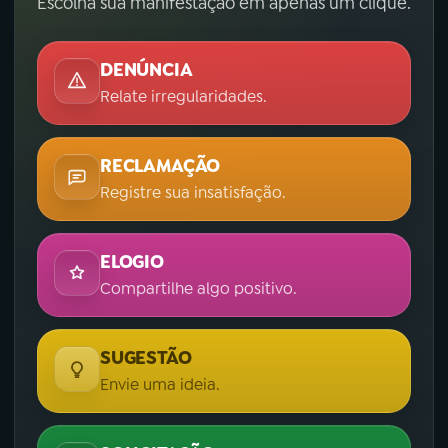
Escolha sua manifestação em apenas um clique.
DENÚNCIA
Relate irregularidades.
RECLAMAÇÃO
Registre sua insatisfação.
ELOGIO
Compartilhe algo positivo.
SUGESTÃO
Envie uma ideia.