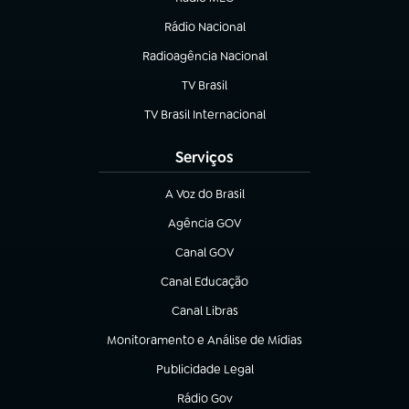
(abre em nova aba)
Rádio Nacional
Radioagência Nacional
(abre em nova aba)
TV Brasil
(abre em nova aba)
TV Brasil Internacional
(abre em nova aba)
Serviços
A Voz do Brasil
(abre em nova aba)
Agência GOV
(abre em nova aba)
Canal GOV
(abre em nova aba)
Canal Educação
(abre em nova aba)
Canal Libras
(abre em nova aba)
Monitoramento e Análise de Mídias
(abre em nova aba)
Publicidade Legal
(abre em nova aba)
Rádio Gov
(abre em nova aba)