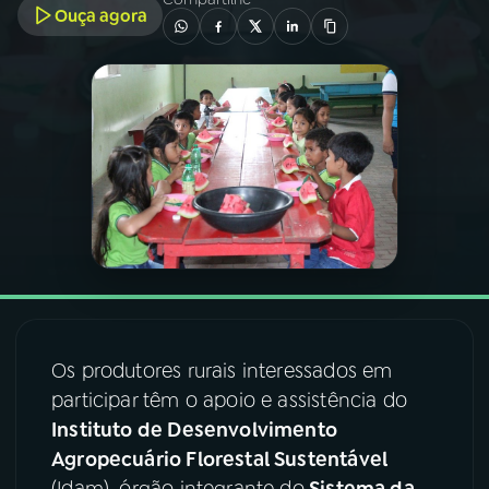
Ouça agora
03
PROGRAMAÇÃO
04
PROGRAMAS
05
PODCASTS
06
VIDEOCASTS
07
ÚLTIMAS
Os produtores rurais interessados em
participar têm o apoio e assistência do
08
FESTIVAL DE MÚSICA
Instituto de Desenvolvimento
Agropecuário Florestal Sustentável
ACOMPANHE A RÁDIO NACIONAL
(Idam), órgão integrante do
Sistema da