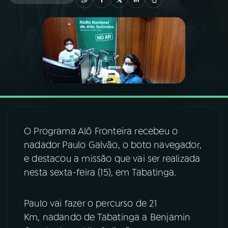
03
PROGRAMAÇÃO
04
PROGRAMAS
05
PODCASTS
06
VIDEOCASTS
O Programa Alô Fronteira recebeu o
nadador Paulo Galvão, o boto navegador,
e destacou a missão que vai ser realizada
07
ÚLTIMAS
nesta sexta-feira (15), em Tabatinga.
08
FESTIVAL DE MÚSICA
Paulo vai fazer o percurso de 21
Km, nadando de Tabatinga a Benjamin
ACOMPANHE A RÁDIO NACIONAL