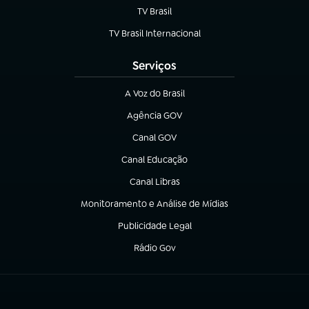
TV Brasil
(abre em nova aba)
TV Brasil Internacional
(abre em nova aba)
Serviços
A Voz do Brasil
(abre em nova aba)
Agência GOV
(abre em nova aba)
Canal GOV
(abre em nova aba)
Canal Educação
(abre em nova aba)
Canal Libras
(abre em nova aba)
Monitoramento e Análise de Mídias
(abre em nova aba)
Publicidade Legal
(abre em nova aba)
Rádio Gov
(abre em nova aba)