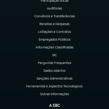
Participação Social
(abre em nova aba)
Auditorias
(abre em nova aba)
Convênios e Transferências
(abre em nova aba)
Receitas e Despesas
(abre em nova aba)
Licitações e Contratos
(abre em nova aba)
Empregados Públicos
(abre em nova aba)
Informações Classificadas
(abre em nova aba)
SIC
(abre em nova aba)
Perguntas Frequentes
(abre em nova aba)
Dados Abertos
(abre em nova aba)
Sanções Administrativas
(abre em nova aba)
Ferramentas e Aspectos Tecnológicos
(abre em nova aba)
Outras Informações
(abre em nova aba)
A EBC