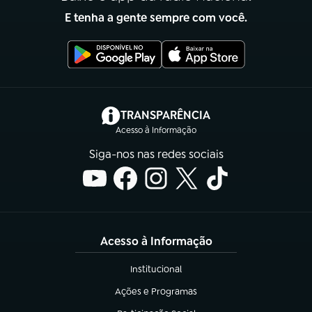
E tenha a gente sempre com você.
(abre em nova aba)
TRANSPARÊNCIA
Acesso à Informação
Siga-nos nas redes sociais
Acesso à Informação
Institucional
(abre em nova aba)
Ações e Programas
(abre em nova aba)