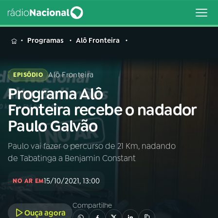
MENU
Programas
Alô Fronteira
Alô Fronteira
EPISÓDIO
Programa Alô
Buscar
na
Fronteira recebe o nadador
Rádio
Buscar
Paulo Galvão
Nacional
Paulo vai fazer o percurso de 21 Km, nadando
AO VIVO
de Tabatinga a Benjamin Constant
01
INÍCIO
15/10/2021, 13:00
NO AR EM
Compartilhe
02
A RÁDIO
Ouça agora