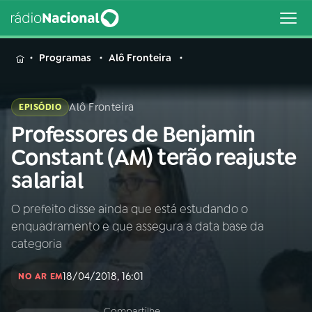
MENU
Programas
Alô Fronteira
Alô Fronteira
EPISÓDIO
Professores de Benjamin
Buscar
na
Constant (AM) terão reajuste
Rádio
Buscar
salarial
Nacional
O prefeito disse ainda que está estudando o
AO VIVO
enquadramento e que assegura a data base da
categoria
01
INÍCIO
18/04/2018, 16:01
NO AR EM
02
A RÁDIO
Compartilhe