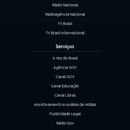
Rádio Nacional
Radioagência Nacional
(abre em nova aba)
TV Brasil
(abre em nova aba)
TV Brasil Internacional
(abre em nova aba)
Serviços
A Voz do Brasil
(abre em nova aba)
Agência GOV
(abre em nova aba)
Canal GOV
(abre em nova aba)
Canal Educação
(abre em nova aba)
Canal Libras
(abre em nova aba)
Monitoramento e Análise de Mídias
(abre em nova aba)
Publicidade Legal
(abre em nova aba)
Rádio Gov
(abre em nova aba)