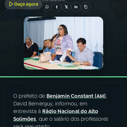
Ouça agora
03
PROGRAMAÇÃO
04
PROGRAMAS
05
PODCASTS
06
VIDEOCASTS
07
ÚLTIMAS
O prefeito de
Benjamin Constant (AM)
,
David Bemerguy, informou, em
08
FESTIVAL DE MÚSICA
entrevista à
Rádio Nacional do Alto
Solimões
, que o salário dos professores
ACOMPANHE A RÁDIO NACIONAL
será reajustado.