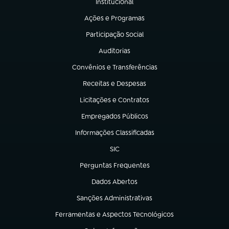
Institucional
(abre em nova aba)
Ações e Programas
(abre em nova aba)
Participação Social
(abre em nova aba)
Auditorias
(abre em nova aba)
Convênios e Transferências
(abre em nova aba)
Receitas e Despesas
(abre em nova aba)
Licitações e Contratos
(abre em nova aba)
Empregados Públicos
(abre em nova aba)
Informações Classificadas
(abre em nova aba)
SIC
(abre em nova aba)
Perguntas Frequentes
(abre em nova aba)
Dados Abertos
(abre em nova aba)
Sanções Administrativas
(abre em nova aba)
Ferramentas e Aspectos Tecnológicos
(abre em nova aba)