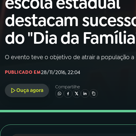
escola estadual
Nacional
destacam sucess
01
INÍCIO
do "Dia da Família
02
A RÁDIO
O evento teve o objetivo de atrair a população a i
03
PROGRAMAÇÃO
28/11/2016, 22:04
PUBLICADO EM
04
PROGRAMAS
Compartilhe
Ouça agora
05
PODCASTS
06
VIDEOCASTS