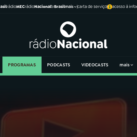
asil
rádio
MEC
rádio
Nacional
tv
Brasil
carta de serviço
acesso à inf
mais
PROGRAMAS
PODCASTS
VIDEOCASTS
mais