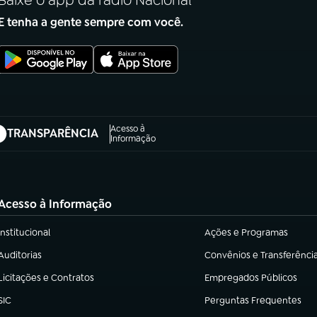
Baixe o app da rádio Nacional
E tenha a gente sempre com você.
Acesso à
TRANSPARÊNCIA
abre em nova aba)
Informação
Acesso à Informação
Institucional
Ações e Programas
(abre em nova aba)
(abre em nova aba)
Auditorias
Convênios e Transferênci
(abre em nova aba)
(abre em nova aba)
Licitações e Contratos
Empregados Públicos
(abre em nova aba)
(abre em nova aba)
SIC
Perguntas Frequentes
(abre em nova aba)
(abre em nova aba)