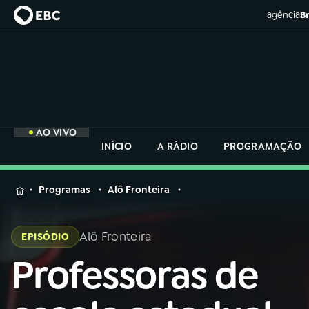
agência
Br
AO VIVO
INÍCIO
A RÁDIO
PROGRAMAÇÃO
MENU
Programas
Alô Fronteira
Buscar
na
Alô Fronteira
EPISÓDIO
Rádio
Buscar
Nacional
Professoras de
Buscar
na
Rádio
AO VIVO