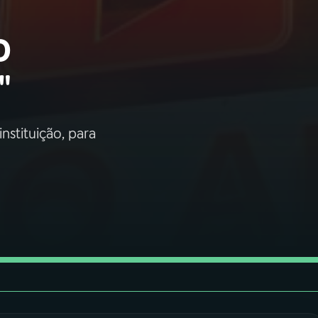
o
"
nstituição, para