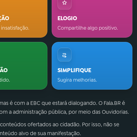
ÇÃO
ELOGIO
 insatisfação.
Compartilhe algo positivo.
ÇÃO
SIMPLIFIQUE
dido.
Sugira melhorias.
 mas é com a EBC que estará dialogando. O Fala.BR é
m a administração pública, por meio das Ouvidorias.
 conteúdos ofertados ao cidadão. Por isso, não se
onteúdo alvo de sua manifestação.