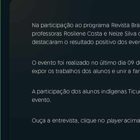
07
ÚLTIMAS
08
FESTIVAL DE MÚSICA
Na participação ao programa Revista Bra
professoras Rosilene Costa e Neize Silv
destacaram o resultado positivo dos eve
ACOMPANHE A RÁDIO NACIONAL
YouTube
Facebook
O evento foi realizado no último dia 09 
expor os trabalhos dos alunos e unir a famí
Instagram
X
TikTok
A participação dos alunos indígenas Ti
evento.
Ouça a entrevista, clique no
player
acima