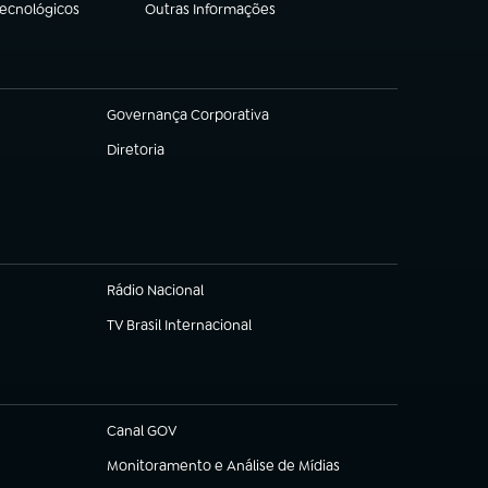
Tecnológicos
Outras Informações
(abre em nova aba)
Governança Corporativa
(abre em nova aba)
Diretoria
(abre em nova aba)
Rádio Nacional
TV Brasil Internacional
(abre em nova aba)
Canal GOV
(abre em nova aba)
Monitoramento e Análise de Mídias
(abre em nova aba)