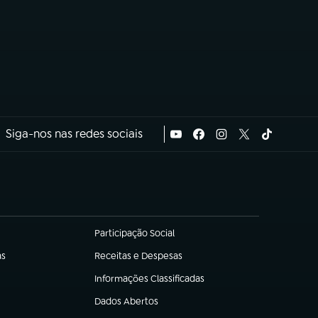
Siga-nos nas redes sociais
Participação Social
(abre em nova aba)
as
Receitas e Despesas
(abre em nova aba)
Informações Classificadas
(abre em nova aba)
Dados Abertos
(abre em nova aba)