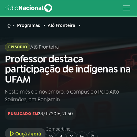
MENU
Programas
Alô Fronteira
Alô Fronteira
EPISÓDIO
Professor destaca
Buscar
na
participação de indígenas na
Rádio
Buscar
UFAM
Nacional
Neste mês de novembro, o Campus do Polo Alto
AO VIVO
Solimões, em Benjamin
01
INÍCIO
28/11/2016, 21:50
PUBLICADO EM
Compartilhe
02
A RÁDIO
Ouça agora