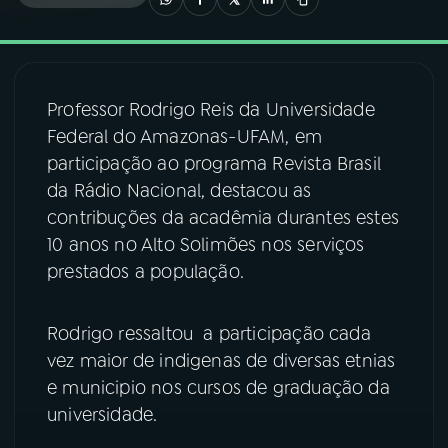
03
PROGRAMAÇÃO
Professor Rodrigo Reis da Universidade
04
PROGRAMAS
Federal do Amazonas-UFAM, em
participação ao programa Revista Brasil
05
PODCASTS
da Rádio Nacional, destacou as
contribuções da acadêmia durantes estes
10 anos no Alto Solimões nos serviços
06
VIDEOCASTS
prestados a população.
07
ÚLTIMAS
Rodrigo ressaltou a participação cada
vez maior de indigenas de diversas etnias
08
FESTIVAL DE MÚSICA
e municipio nos cursos de graduação da
universidade.
ACOMPANHE A RÁDIO NACIONAL