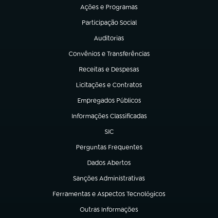
Ações e Programas
(abre em nova aba)
Participação Social
(abre em nova aba)
Auditorias
(abre em nova aba)
Convênios e Transferências
(abre em nova aba)
Receitas e Despesas
(abre em nova aba)
Licitações e Contratos
(abre em nova aba)
Empregados Públicos
(abre em nova aba)
Informações Classificadas
(abre em nova aba)
SIC
(abre em nova aba)
Perguntas Frequentes
(abre em nova aba)
Dados Abertos
(abre em nova aba)
Sanções Administrativas
(abre em nova aba)
Ferramentas e Aspectos Tecnológicos
(abre em nova aba)
Outras Informações
(abre em nova aba)