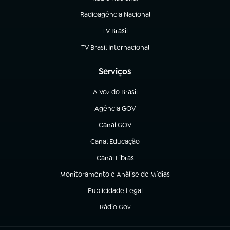
Radioagência Nacional
(abre em nova aba)
TV Brasil
(abre em nova aba)
TV Brasil Internacional
(abre em nova aba)
Serviços
A Voz do Brasil
(abre em nova aba)
Agência GOV
(abre em nova aba)
Canal GOV
(abre em nova aba)
Canal Educação
(abre em nova aba)
Canal Libras
(abre em nova aba)
Monitoramento e Análise de Mídias
(abre em nova aba)
Publicidade Legal
(abre em nova aba)
Rádio Gov
(abre em nova aba)