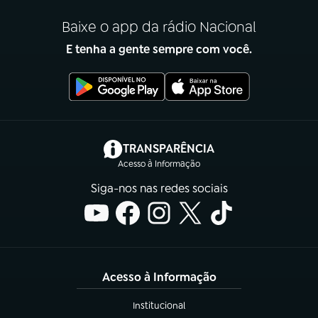
Baixe o app da rádio Nacional
E tenha a gente sempre com você.
(abre em nova aba)
TRANSPARÊNCIA
Acesso à Informação
Siga-nos nas redes sociais
Acesso à Informação
Institucional
(abre em nova aba)