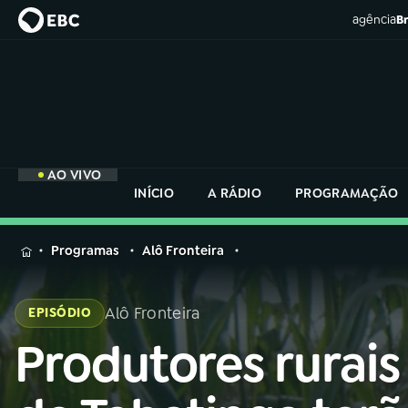
agência
Br
AO VIVO
INÍCIO
A RÁDIO
PROGRAMAÇÃO
MENU
Programas
Alô Fronteira
Buscar
na
Alô Fronteira
EPISÓDIO
Rádio
Buscar
Nacional
Produtores rurais
Buscar
na
Rádio
AO VIVO