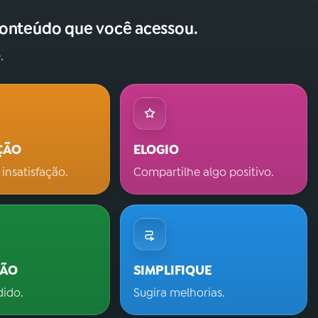
conteúdo que você acessou.
.
ÇÃO
ELOGIO
 insatisfação.
Compartilhe algo positivo.
ÇÃO
SIMPLIFIQUE
dido.
Sugira melhorias.