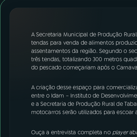
07
ÚLTIMAS
08
FESTIVAL DE MÚSICA
A Secretaria Municipal de Produção Rur
ACOMPANHE A RÁDIO NACIONAL
tendas para venda de alimentos produzido
assentamentos da região. Segundo o sec
YouTube
Facebook
três tendas, totalizando 300 metros qua
do pescado começariam após o Carnaval,
Instagram
X
TikTok
A criação desse espaço para comercializ
entre o Idam – Instituto de Desenvolvim
e a Secretaria de Produção Rural de Tab
motocarros serão utilizados para escoa
Ouça a entrevista completa no
player
aba