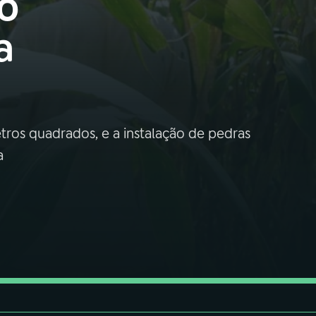
ão
a
ros quadrados, e a instalação de pedras
a