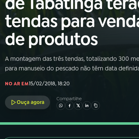
de Tabatinga ter
Nacional
tendas para vend
01
INÍCIO
de produtos
02
A RÁDIO
A montagem das três tendas, totalizando 300 met
03
PROGRAMAÇÃO
para manuseio do pescado não têm data definid
04
PROGRAMAS
15/02/2018, 18:20
NO AR EM
Compartilhe
05
PODCASTS
Ouça agora
06
VIDEOCASTS