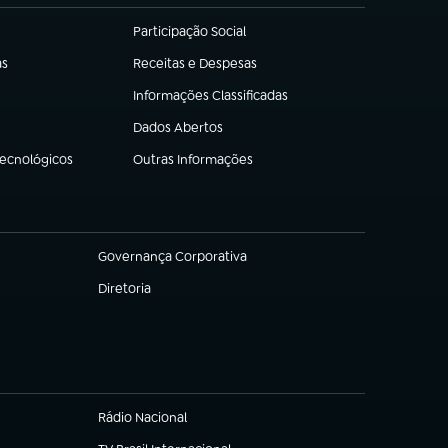
Participação Social
(abre em nova aba)
as
Receitas e Despesas
(abre em nova aba)
Informações Classificadas
(abre em nova aba)
Dados Abertos
(abre em nova aba)
Tecnológicos
Outras Informações
(abre em nova aba)
Governança Corporativa
(abre em nova aba)
Diretoria
(abre em nova aba)
Rádio Nacional