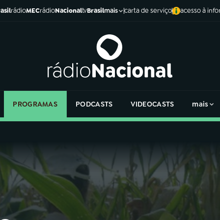
asil
rádio
MEC
rádio
Nacional
tv
Brasil
carta de serviço
acesso à inf
mais
PROGRAMAS
PODCASTS
VIDEOCASTS
mais