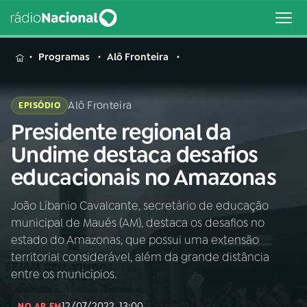
MENU
Programas
Alô Fronteira
Alô Fronteira
EPISÓDIO
Presidente regional da
Buscar
na
Undime destaca desafios
Rádio
Buscar
educacionais no Amazonas
Nacional
João Líbanio Cavalcante, secretário de educação
AO VIVO
municipal de Maués (AM), destaca os desafios no
estado do Amazonas, que possui uma extensão
01
INÍCIO
territorial considerável, além da grande distância
entre os municípios.
02
A RÁDIO
12/07/2022, 13:00
NO AR EM