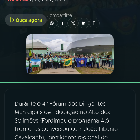
03
PROGRAMAÇÃO
Compartilhe
Ouça agora
04
PROGRAMAS
05
PODCASTS
06
VIDEOCASTS
07
ÚLTIMAS
Durante o 4º Fórum dos Dirigentes
Municipais de Educação no Alto dos
08
FESTIVAL DE MÚSICA
Solimões (Fordime), o programa Alô
Fronteiras conversou com João Líbanio
Cavalcante, presidente regional do
ACOMPANHE A RÁDIO NACIONAL