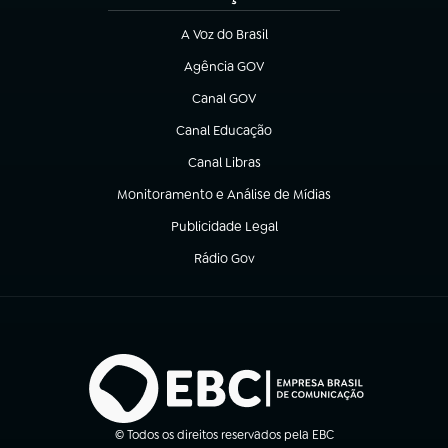
A Voz do Brasil
(abre em nova aba)
Agência GOV
(abre em nova aba)
Canal GOV
(abre em nova aba)
Canal Educação
(abre em nova aba)
Canal Libras
(abre em nova aba)
Monitoramento e Análise de Mídias
(abre em nova aba)
Publicidade Legal
(abre em nova aba)
Rádio Gov
(abre em nova aba)
© Todos os direitos reservados pela EBC