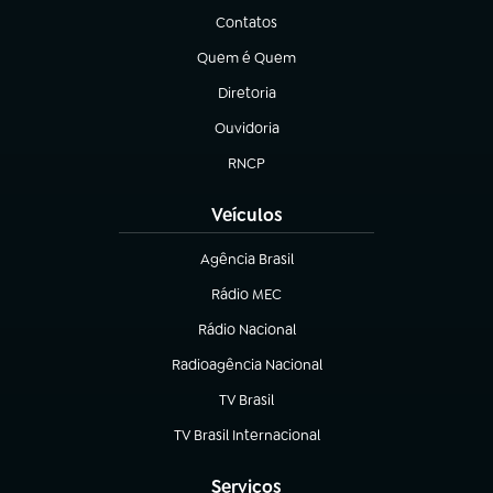
Contatos
(abre em nova aba)
Quem é Quem
(abre em nova aba)
Diretoria
(abre em nova aba)
Ouvidoria
(abre em nova aba)
RNCP
(abre em nova aba)
Veículos
Agência Brasil
(abre em nova aba)
Rádio MEC
(abre em nova aba)
Rádio Nacional
Radioagência Nacional
(abre em nova aba)
TV Brasil
(abre em nova aba)
TV Brasil Internacional
(abre em nova aba)
Serviços