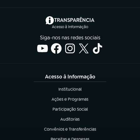
(abre em nova aba)
TRANSPARÊNCIA
Acesso à Informação
Siga-nos nas redes sociais
Acesso à Informação
Institucional
(abre em nova aba)
Ações e Programas
(abre em nova aba)
Participação Social
(abre em nova aba)
Auditorias
(abre em nova aba)
Convênios e Transferências
(abre em nova aba)
Receitas e Despesas