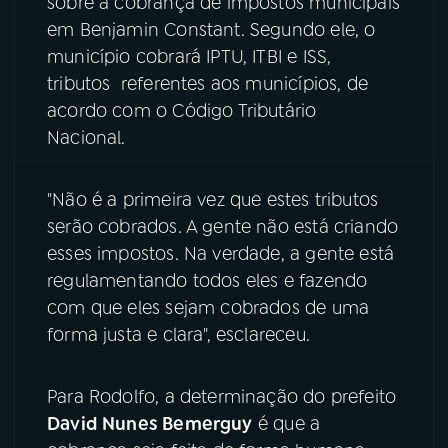
sobre a cobrança de impostos municipais
em Benjamin Constant. Segundo ele, o
YouTube
Facebook
município cobrará IPTU, ITBI e ISS,
tributos referentes aos municípios, de
Instagram
X
acordo com o Código Tributário
Nacional.
TikTok
"Não é a primeira vez que estes tributos
serão cobrados. A gente não está criando
esses impostos. Na verdade, a gente está
regulamentando todos eles e fazendo
com que eles sejam cobrados de uma
forma justa e clara", esclareceu.
Para Rodolfo, a determinação do prefeito
David Nunes Bemerguy
é que a