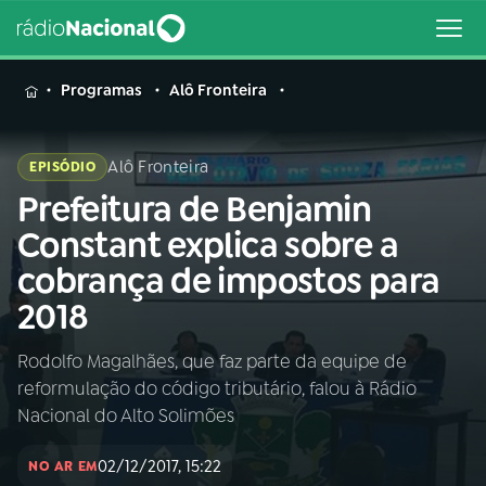
MENU
Programas
Alô Fronteira
Alô Fronteira
EPISÓDIO
Prefeitura de Benjamin
Buscar
na
Constant explica sobre a
Rádio
Buscar
cobrança de impostos para
Nacional
2018
AO VIVO
Rodolfo Magalhães, que faz parte da equipe de
reformulação do código tributário, falou à Rádio
01
INÍCIO
Nacional do Alto Solimões
02/12/2017, 15:22
02
A RÁDIO
NO AR EM