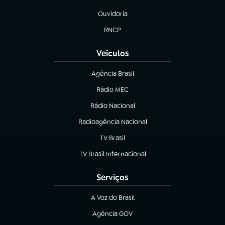
(abre em nova aba)
Ouvidoria
(abre em nova aba)
RNCP
(abre em nova aba)
Veículos
Agência Brasil
(abre em nova aba)
Rádio MEC
(abre em nova aba)
Rádio Nacional
Radioagência Nacional
(abre em nova aba)
TV Brasil
(abre em nova aba)
TV Brasil Internacional
(abre em nova aba)
Serviços
A Voz do Brasil
(abre em nova aba)
Agência GOV
(abre em nova aba)