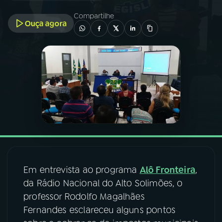
Compartilhe
Ouça agora
03
PROGRAMAÇÃO
04
PROGRAMAS
05
PODCASTS
06
VIDEOCASTS
07
ÚLTIMAS
Em entrevista ao programa
Alô Fronteira
,
da Rádio Nacional do Alto Solimões, o
08
FESTIVAL DE MÚSICA
professor Rodolfo Magalhães
Fernandes esclareceu alguns pontos
ACOMPANHE A RÁDIO NACIONAL