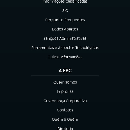
Informações Classificadas
(abre em nova aba)
SIC
(abre em nova aba)
Perguntas Frequentes
(abre em nova aba)
Dados Abertos
(abre em nova aba)
Sanções Administrativas
(abre em nova aba)
Ferramentas e Aspectos Tecnológicos
(abre em nova aba)
Outras Informações
(abre em nova aba)
A EBC
Quem somos
(abre em nova aba)
Imprensa
(abre em nova aba)
Governança Corporativa
(abre em nova aba)
Contatos
(abre em nova aba)
Quem é Quem
(abre em nova aba)
Diretoria