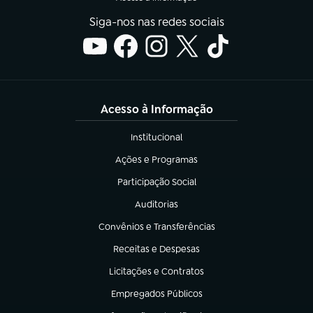
Siga-nos nas redes sociais
Acesso à Informação
Institucional
(abre em nova aba)
Ações e Programas
(abre em nova aba)
Participação Social
(abre em nova aba)
Auditorias
(abre em nova aba)
Convênios e Transferências
(abre em nova aba)
Receitas e Despesas
(abre em nova aba)
Licitações e Contratos
(abre em nova aba)
Empregados Públicos
(abre em nova aba)