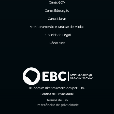
Canal GOV
(abre em nova aba)
Canal Educação
(abre em nova aba)
Canal Libras
(abre em nova aba)
Monitoramento e Análise de Mídias
(abre em nova aba)
Publicidade Legal
(abre em nova aba)
Rádio Gov
(abre em nova aba)
© Todos os direitos reservados pela EBC
Política de Privacidade
(abre em nova aba)
Termos de uso
(abre em nova aba)
Preferências de privacidade