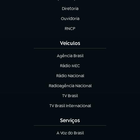
(abre em nova aba)
Diretoria
(abre em nova aba)
Ouvidoria
(abre em nova aba)
RNCP
(abre em nova aba)
Veículos
Agência Brasil
(abre em nova aba)
Rádio MEC
(abre em nova aba)
Rádio Nacional
Radioagência Nacional
(abre em nova aba)
TV Brasil
(abre em nova aba)
TV Brasil Internacional
(abre em nova aba)
Serviços
A Voz do Brasil
(abre em nova aba)