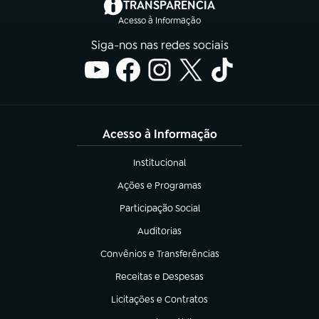
(abre em nova aba)
TRANSPARÊNCIA
Acesso à Informação
Siga-nos nas redes sociais
Acesso à Informação
Institucional
(abre em nova aba)
Ações e Programas
(abre em nova aba)
Participação Social
(abre em nova aba)
Auditorias
(abre em nova aba)
Convênios e Transferências
(abre em nova aba)
Receitas e Despesas
(abre em nova aba)
Licitações e Contratos
(abre em nova aba)