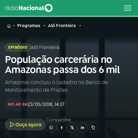
MENU
Programas
Alô Fronteira
Alô Fronteira
EPISÓDIO
População carcerária no
Buscar
na
Amazonas passa dos 6 mil
Rádio
Buscar
Nacional
Amazonas concluiu o cadastro no Banco de
Monitoramento de Prisões
AO VIVO
23/05/2018, 14:37
NO AR EM
01
INÍCIO
Compartilhe
Ouça agora
02
A RÁDIO