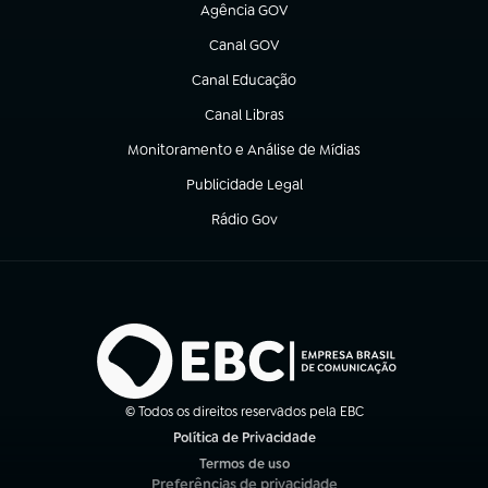
Agência GOV
(abre em nova aba)
Canal GOV
(abre em nova aba)
Canal Educação
(abre em nova aba)
Canal Libras
(abre em nova aba)
Monitoramento e Análise de Mídias
(abre em nova aba)
Publicidade Legal
(abre em nova aba)
Rádio Gov
(abre em nova aba)
© Todos os direitos reservados pela EBC
Política de Privacidade
(abre em nova aba)
Termos de uso
(abre em nova aba)
Preferências de privacidade