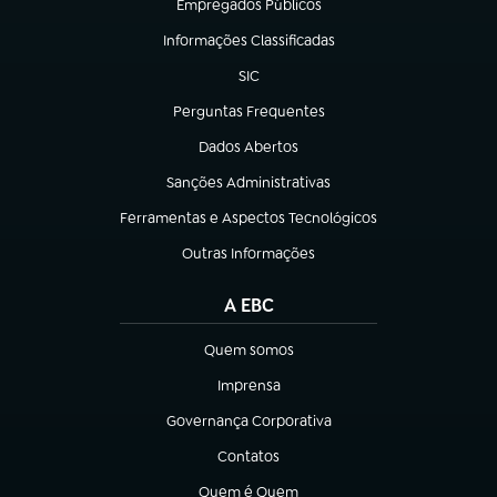
Empregados Públicos
(abre em nova aba)
Informações Classificadas
(abre em nova aba)
SIC
(abre em nova aba)
Perguntas Frequentes
(abre em nova aba)
Dados Abertos
(abre em nova aba)
Sanções Administrativas
(abre em nova aba)
Ferramentas e Aspectos Tecnológicos
(abre em nova aba)
Outras Informações
(abre em nova aba)
A EBC
Quem somos
(abre em nova aba)
Imprensa
(abre em nova aba)
Governança Corporativa
(abre em nova aba)
Contatos
(abre em nova aba)
Quem é Quem