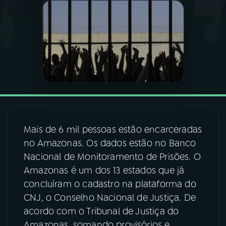
03
PROGRAMAÇÃO
04
PROGRAMAS
05
PODCASTS
06
VIDEOCASTS
Mais de 6 mil pessoas estão encarceradas
no Amazonas. Os dados estão no Banco
Nacional de Monitoramento de Prisões. O
07
ÚLTIMAS
Amazonas é um dos 13 estados que já
concluíram o cadastro na plataforma do
08
FESTIVAL DE MÚSICA
CNJ, o Conselho Nacional de Justiça. De
acordo com o Tribunal de Justiça do
ACOMPANHE A RÁDIO NACIONAL
Amazonas, somando provisórios e