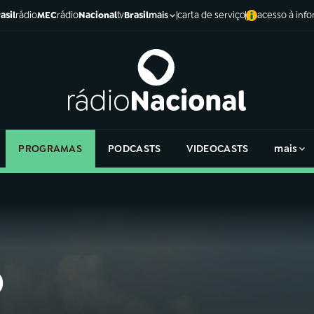
asil
rádio
MEC
rádio
Nacional
tv
Brasil
carta de serviço
acesso à inf
mais
PROGRAMAS
PODCASTS
VIDEOCASTS
mais
o