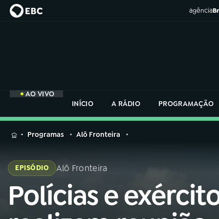
agência
Br
AO VIVO
INÍCIO
A RÁDIO
PROGRAMAÇÃO
MENU
Programas
Alô Fronteira
Buscar
na
Alô Fronteira
EPISÓDIO
Rádio
Buscar
Nacional
Polícias e exércit
Buscar
na
Rádio
AO VIVO