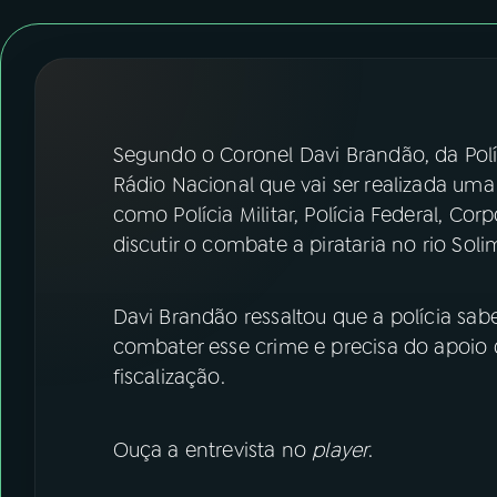
07
ÚLTIMAS
08
FESTIVAL DE MÚSICA
ACOMPANHE A RÁDIO NACIONAL
Segundo o Coronel Davi Brandão, da Polí
Rádio Nacional que vai ser realizada uma
YouTube
Facebook
como Polícia Militar, Polícia Federal, Cor
discutir o combate a pirataria no rio So
Instagram
X
TikTok
Davi Brandão ressaltou que a polícia sa
combater esse crime e precisa do apoio
fiscalização.
Ouça a entrevista no
player
.