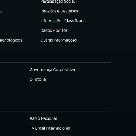
Participação Social
(abre em nova aba)
as
Receitas e Despesas
(abre em nova aba)
Informações Classificadas
(abre em nova aba)
Dados Abertos
(abre em nova aba)
Tecnológicos
Outras Informações
(abre em nova aba)
Governança Corporativa
(abre em nova aba)
Diretoria
(abre em nova aba)
Rádio Nacional
TV Brasil Internacional
(abre em nova aba)