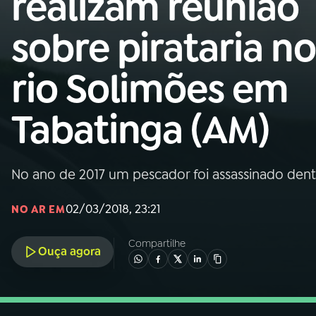
realizam reunião
Nacional
sobre pirataria no
01
INÍCIO
rio Solimões em
02
A RÁDIO
Tabatinga (AM)
03
PROGRAMAÇÃO
No ano de 2017 um pescador foi assassinado dentr
04
PROGRAMAS
02/03/2018, 23:21
NO AR EM
05
PODCASTS
Compartilhe
Ouça agora
06
VIDEOCASTS