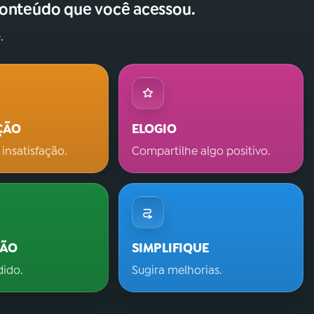
conteúdo que você acessou.
.
ÇÃO
ELOGIO
 insatisfação.
Compartilhe algo positivo.
ÇÃO
SIMPLIFIQUE
dido.
Sugira melhorias.