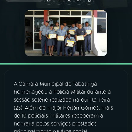
03
PROGRAMAÇÃO
04
PROGRAMAS
05
PODCASTS
06
VIDEOCASTS
A Câmara Municipal de Tabatinga
homenageou a Polícia Militar durante a
07
ÚLTIMAS
sessão solene realizada na quinta-feira
(23). Além do major Herlon Gomes, mais
08
FESTIVAL DE MÚSICA
de 10 policiais militares receberam a
honraria pelos serviços prestados
ACOMPANHE A RÁDIO NACIONAL
principalmente na área social.