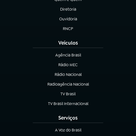
(abre em nova aba)
Diretoria
(abre em nova aba)
Ouvidoria
(abre em nova aba)
RNCP
(abre em nova aba)
Veículos
Agência Brasil
(abre em nova aba)
Rádio MEC
(abre em nova aba)
Rádio Nacional
Radioagência Nacional
(abre em nova aba)
TV Brasil
(abre em nova aba)
TV Brasil Internacional
(abre em nova aba)
Serviços
A Voz do Brasil
(abre em nova aba)