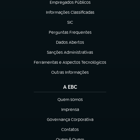
Empregados Públicos
(abre em nova aba)
Informações Classificadas
(abre em nova aba)
SIC
(abre em nova aba)
Perguntas Frequentes
(abre em nova aba)
Dados Abertos
(abre em nova aba)
Sanções Administrativas
(abre em nova aba)
Ferramentas e Aspectos Tecnológicos
(abre em nova aba)
Outras Informações
(abre em nova aba)
A EBC
Quem somos
(abre em nova aba)
Imprensa
(abre em nova aba)
Governança Corporativa
(abre em nova aba)
Contatos
(abre em nova aba)
Quem é Quem