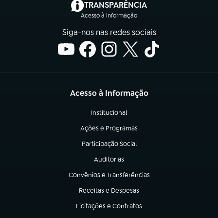
(abre em nova aba)
TRANSPARÊNCIA
Acesso à Informação
Siga-nos nas redes sociais
Acesso à Informação
Institucional
(abre em nova aba)
Ações e Programas
(abre em nova aba)
Participação Social
(abre em nova aba)
Auditorias
(abre em nova aba)
Convênios e Transferências
(abre em nova aba)
Receitas e Despesas
(abre em nova aba)
Licitações e Contratos
(abre em nova aba)