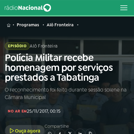
MENU
Programas
Alô Fronteira
Alô Fronteira
EPISÓDIO
Polícia Militar recebe
Buscar
na
homenagem por serviços
Rádio
Buscar
prestados a Tabatinga
Nacional
O reconhecimento foi feito durante sessão solene na
AO VIVO
Câmara Municipal
01
INÍCIO
25/11/2017, 00:15
NO AR EM
Compartilhe
02
A RÁDIO
Ouça agora