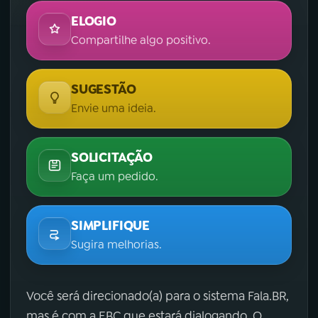
ELOGIO
Compartilhe algo positivo.
SUGESTÃO
Envie uma ideia.
SOLICITAÇÃO
Faça um pedido.
SIMPLIFIQUE
Sugira melhorias.
Você será direcionado(a) para o sistema Fala.BR,
mas é com a EBC que estará dialogando. O