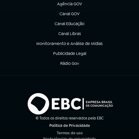
Agência GOV
(abre em nova aba)
Canal GOV
(abre em nova aba)
Canal Educação
(abre em nova aba)
Canal Libras
(abre em nova aba)
Monitoramento e Análise de Mídias
(abre em nova aba)
Publicidade Legal
(abre em nova aba)
Rádio Gov
(abre em nova aba)
© Todos os direitos reservados pela EBC
Política de Privacidade
(abre em nova aba)
Termos de uso
(abre em nova aba)
Preferências de privacidade