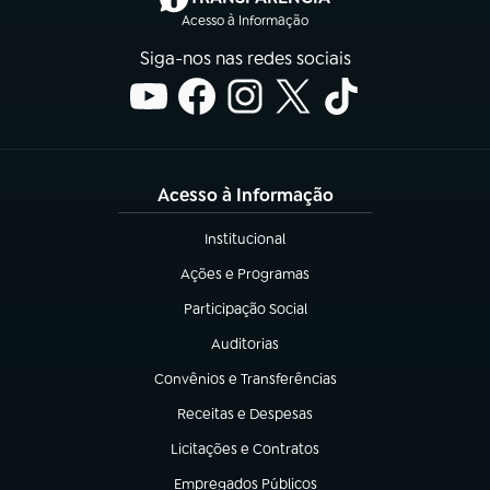
Acesso à Informação
Siga-nos nas redes sociais
Acesso à Informação
Institucional
(abre em nova aba)
Ações e Programas
(abre em nova aba)
Participação Social
(abre em nova aba)
Auditorias
(abre em nova aba)
Convênios e Transferências
(abre em nova aba)
Receitas e Despesas
(abre em nova aba)
Licitações e Contratos
(abre em nova aba)
Empregados Públicos