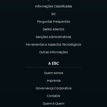
(abre em nova aba)
Informações Classificadas
(abre em nova aba)
SIC
(abre em nova aba)
Perguntas Frequentes
(abre em nova aba)
Dados Abertos
(abre em nova aba)
Sanções Administrativas
(abre em nova aba)
Ferramentas e Aspectos Tecnológicos
(abre em nova aba)
Outras Informações
(abre em nova aba)
A EBC
Quem somos
(abre em nova aba)
Imprensa
(abre em nova aba)
Governança Corporativa
(abre em nova aba)
Contatos
(abre em nova aba)
Quem é Quem
(abre em nova aba)