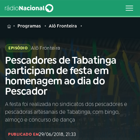
MENU
Programas
Alô Fronteira
Alô Fronteira
EPISÓDIO
Pescadores de Tabatinga
Buscar
na
participam de festa em
Rádio
Buscar
homenagem ao dia do
Nacional
Pescador
AO VIVO
A festa foi realizada no sindicatos dos pescadores e
pescadoras artesanais de Tabatinga, com bingo,
01
INÍCIO
almoço e concurso de dança
29/06/2018, 21:33
02
A RÁDIO
PUBLICADO EM