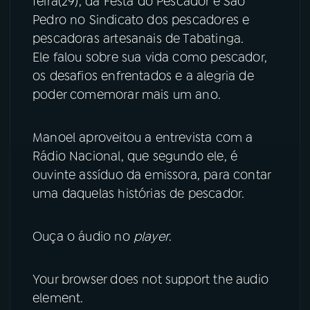
feira(29), da Festa do Pescador e São
Pedro no Sindicato dos pescadores e
YouTube
Facebook
pescadoras artesanais de Tabatinga.
Ele falou sobre sua vida como pescador,
Instagram
X
os desafios enfrentados e a alegria de
poder comemorar mais um ano.
TikTok
Manoel aproveitou a entrevista com a
Rádio Nacional, que segundo ele, é
ouvinte assíduo da emissora, para contar
uma daquelas histórias de pescador.
Ouça o áudio no
player
.
Your browser does not support the audio
element.