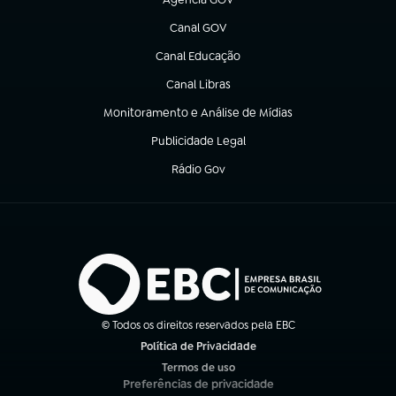
(abre em nova aba)
Canal GOV
(abre em nova aba)
Canal Educação
(abre em nova aba)
Canal Libras
(abre em nova aba)
Monitoramento e Análise de Mídias
(abre em nova aba)
Publicidade Legal
(abre em nova aba)
Rádio Gov
(abre em nova aba)
© Todos os direitos reservados pela EBC
Política de Privacidade
(abre em nova aba)
Termos de uso
(abre em nova aba)
Preferências de privacidade