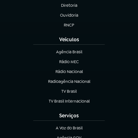
Diretoria
(abre em nova aba)
Ouvidoria
(abre em nova aba)
RNCP
(abre em nova aba)
Veículos
Agência Brasil
(abre em nova aba)
Rádio MEC
(abre em nova aba)
Rádio Nacional
Radioagência Nacional
(abre em nova aba)
TV Brasil
(abre em nova aba)
TV Brasil Internacional
(abre em nova aba)
Serviços
A Voz do Brasil
(abre em nova aba)
Agência GOV