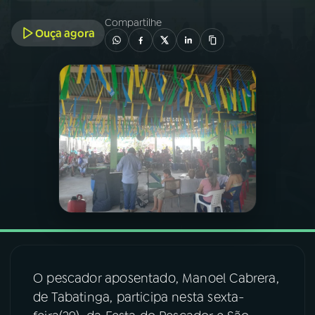
Compartilhe
Ouça agora
03
PROGRAMAÇÃO
04
PROGRAMAS
05
PODCASTS
06
VIDEOCASTS
07
ÚLTIMAS
08
FESTIVAL DE MÚSICA
O pescador aposentado, Manoel Cabrera,
de Tabatinga, participa nesta sexta-
ACOMPANHE A RÁDIO NACIONAL