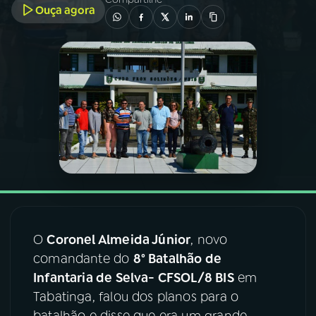
Ouça agora
03
PROGRAMAÇÃO
04
PROGRAMAS
05
PODCASTS
06
VIDEOCASTS
07
ÚLTIMAS
O
Coronel Almeida Júnior
, novo
comandante do
8° Batalhão de
08
FESTIVAL DE MÚSICA
Infantaria de Selva- CFSOL/8 BIS
em
Tabatinga, falou dos planos para o
ACOMPANHE A RÁDIO NACIONAL
batalhão e disse que era um grande