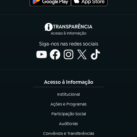
(abre em nova aba)
TRANSPARÊNCIA
Acesso à Informação
Siga-nos nas redes sociais
Acesso à Informação
Institucional
(abre em nova aba)
Ações e Programas
(abre em nova aba)
Participação Social
(abre em nova aba)
Auditorias
(abre em nova aba)
Convênios e Transferências
(abre em nova aba)