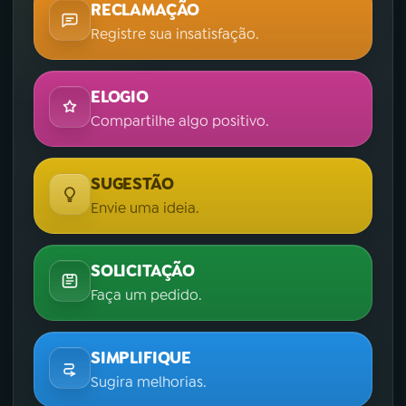
RECLAMAÇÃO
Registre sua insatisfação.
ELOGIO
Compartilhe algo positivo.
SUGESTÃO
Envie uma ideia.
SOLICITAÇÃO
Faça um pedido.
SIMPLIFIQUE
Sugira melhorias.