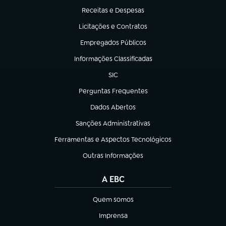
Receitas e Despesas
(abre em nova aba)
Licitações e Contratos
(abre em nova aba)
Empregados Públicos
(abre em nova aba)
Informações Classificadas
(abre em nova aba)
SIC
(abre em nova aba)
Perguntas Frequentes
(abre em nova aba)
Dados Abertos
(abre em nova aba)
Sanções Administrativas
(abre em nova aba)
Ferramentas e Aspectos Tecnológicos
(abre em nova aba)
Outras Informações
(abre em nova aba)
A EBC
Quem somos
(abre em nova aba)
Imprensa
(abre em nova aba)