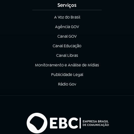
Serviços
A Voz do Brasil
(abre em nova aba)
Agência GOV
(abre em nova aba)
Canal GOV
(abre em nova aba)
Canal Educação
(abre em nova aba)
Canal Libras
(abre em nova aba)
Monitoramento e Análise de Mídias
(abre em nova aba)
Publicidade Legal
(abre em nova aba)
Rádio Gov
(abre em nova aba)