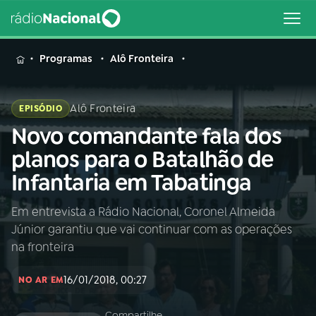
MENU
Programas
Alô Fronteira
Alô Fronteira
EPISÓDIO
Novo comandante fala dos
Buscar
na
planos para o Batalhão de
Rádio
Buscar
Infantaria em Tabatinga
Nacional
Em entrevista a Rádio Nacional, Coronel Almeida
AO VIVO
Júnior garantiu que vai continuar com as operações
na fronteira
01
INÍCIO
16/01/2018, 00:27
NO AR EM
02
A RÁDIO
Compartilhe