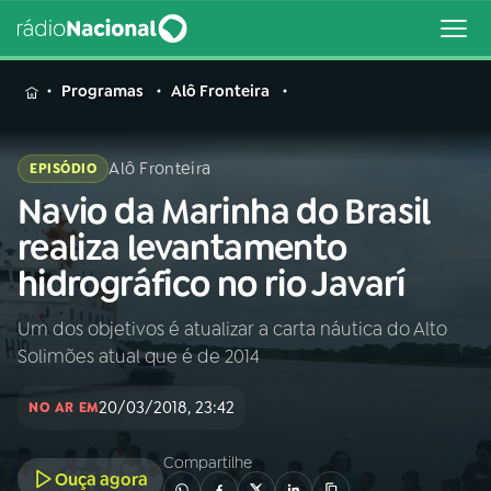
MENU
Programas
Alô Fronteira
Alô Fronteira
EPISÓDIO
Navio da Marinha do Brasil
Buscar
na
realiza levantamento
Rádio
Buscar
hidrográfico no rio Javarí
Nacional
Um dos objetivos é atualizar a carta náutica do Alto
AO VIVO
Solimões atual que é de 2014
01
INÍCIO
20/03/2018, 23:42
NO AR EM
Compartilhe
02
A RÁDIO
Ouça agora