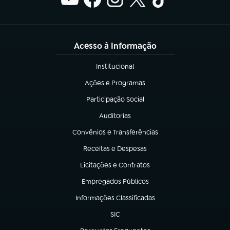
Acesso à Informação
Institucional
(abre em nova aba)
Ações e Programas
(abre em nova aba)
Participação Social
(abre em nova aba)
Auditorias
(abre em nova aba)
Convênios e Transferências
(abre em nova aba)
Receitas e Despesas
(abre em nova aba)
Licitações e Contratos
(abre em nova aba)
Empregados Públicos
(abre em nova aba)
Informações Classificadas
(abre em nova aba)
SIC
(abre em nova aba)