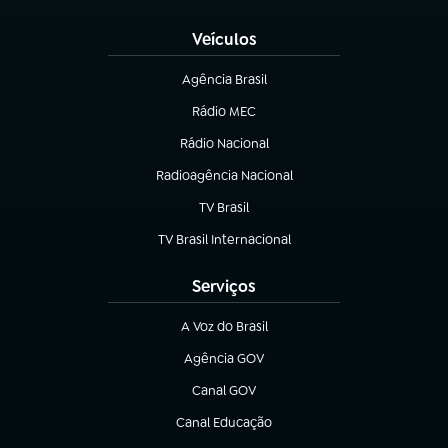
Veículos
Agência Brasil
(abre em nova aba)
Rádio MEC
(abre em nova aba)
Rádio Nacional
Radioagência Nacional
(abre em nova aba)
TV Brasil
(abre em nova aba)
TV Brasil Internacional
(abre em nova aba)
Serviços
A Voz do Brasil
(abre em nova aba)
Agência GOV
(abre em nova aba)
Canal GOV
(abre em nova aba)
Canal Educação
(abre em nova aba)