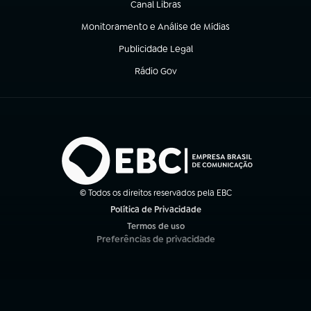
Canal Libras
(abre em nova aba)
Monitoramento e Análise de Mídias
(abre em nova aba)
Publicidade Legal
(abre em nova aba)
Rádio Gov
(abre em nova aba)
© Todos os direitos reservados pela EBC
Política de Privacidade
(abre em nova aba)
Termos de uso
(abre em nova aba)
Preferências de privacidade