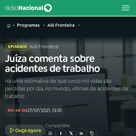
MENU
Programas
Alô Fronteira
Alô Fronteira
EPISÓDIO
Juíza comenta sobre
Buscar
na
acidentes de trabalho
Rádio
Buscar
Nacional
Há uma estimativa de que cinco mil vidas são
perdidas por dia, no mundo, vítimas de acidentes de
AO VIVO
trabalho
27/07/2021, 13:10
01
INÍCIO
NO AR EM
Compartilhe
Ouça agora
02
A RÁDIO