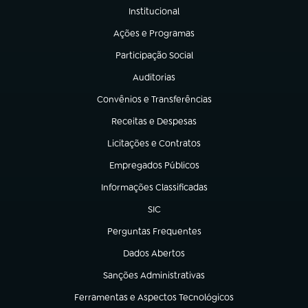
Institucional
(abre em nova aba)
Ações e Programas
(abre em nova aba)
Participação Social
(abre em nova aba)
Auditorias
(abre em nova aba)
Convênios e Transferências
(abre em nova aba)
Receitas e Despesas
(abre em nova aba)
Licitações e Contratos
(abre em nova aba)
Empregados Públicos
(abre em nova aba)
Informações Classificadas
(abre em nova aba)
SIC
(abre em nova aba)
Perguntas Frequentes
(abre em nova aba)
Dados Abertos
(abre em nova aba)
Sanções Administrativas
(abre em nova aba)
Ferramentas e Aspectos Tecnológicos
(abre em nova aba)