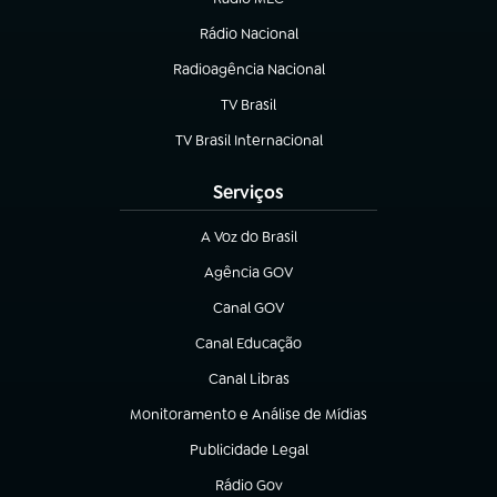
(abre em nova aba)
Rádio Nacional
Radioagência Nacional
(abre em nova aba)
TV Brasil
(abre em nova aba)
TV Brasil Internacional
(abre em nova aba)
Serviços
A Voz do Brasil
(abre em nova aba)
Agência GOV
(abre em nova aba)
Canal GOV
(abre em nova aba)
Canal Educação
(abre em nova aba)
Canal Libras
(abre em nova aba)
Monitoramento e Análise de Mídias
(abre em nova aba)
Publicidade Legal
(abre em nova aba)
Rádio Gov
(abre em nova aba)