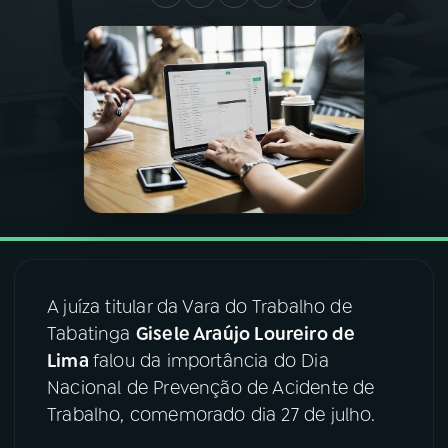
03
PROGRAMAÇÃO
04
PROGRAMAS
05
PODCASTS
06
VIDEOCASTS
A juíza titular da Vara do Trabalho de
07
ÚLTIMAS
Tabatinga
Gisele Araújo Loureiro de
Lima
falou da importância do Dia
08
FESTIVAL DE MÚSICA
Nacional de Prevenção de Acidente de
Trabalho, comemorado dia 27 de julho.
ACOMPANHE A RÁDIO NACIONAL