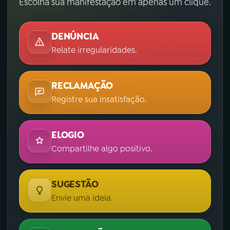
Escolha sua manifestação em apenas um clique.
DENÚNCIA
Relate irregularidades.
RECLAMAÇÃO
Registre sua insatisfação.
ELOGIO
Compartilhe algo positivo.
SUGESTÃO
Envie uma ideia.