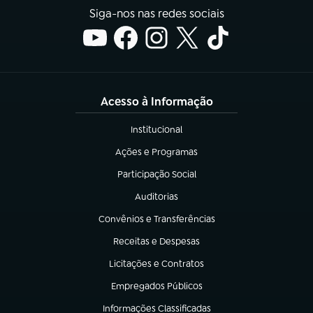
Siga-nos nas redes sociais
Acesso à Informação
Institucional
(abre em nova aba)
Ações e Programas
(abre em nova aba)
Participação Social
(abre em nova aba)
Auditorias
(abre em nova aba)
Convênios e Transferências
(abre em nova aba)
Receitas e Despesas
(abre em nova aba)
Licitações e Contratos
(abre em nova aba)
Empregados Públicos
(abre em nova aba)
Informações Classificadas
(abre em nova aba)