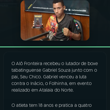
03
PROGRAMAÇÃO
04
PROGRAMAS
05
PODCASTS
06
VIDEOCASTS
O Alô Fronteira recebeu o lutador de boxe
tabatinguense Gabriel Souza junto com o
pai, Seu Chico. Gabriel venceu a luta
07
ÚLTIMAS
contra o Inácio, o Folhinha, em evento
realizado em Atalaia do Norte.
08
FESTIVAL DE MÚSICA
O atleta tem 18 anos e pratica a quatro
ACOMPANHE A RÁDIO NACIONAL