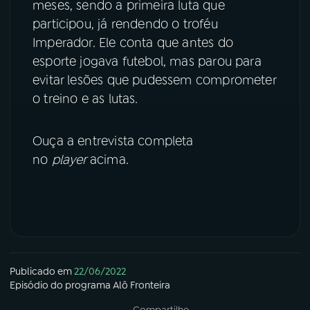
meses, sendo a primeira luta que
participou, já rendendo o troféu
YouTube
Facebook
Imperador. Ele conta que antes do
esporte jogava futebol, mas parou para
Instagram
X
evitar lesões que pudessem comprometer
TikTok
o treino e as lutas.
Ouça a entrevista completa
no
player
acima.
Publicado em
22/06/2022
Episódio
do programa
Alô Fronteira