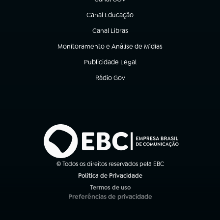
(abre em nova aba)
Canal Educação
(abre em nova aba)
Canal Libras
(abre em nova aba)
Monitoramento e Análise de Mídias
(abre em nova aba)
Publicidade Legal
(abre em nova aba)
Rádio Gov
(abre em nova aba)
© Todos os direitos reservados pela EBC
Política de Privacidade
(abre em nova aba)
Termos de uso
(abre em nova aba)
Preferências de privacidade