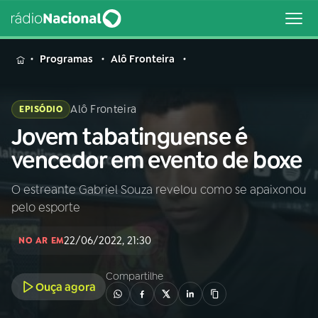
MENU
Programas
Alô Fronteira
Alô Fronteira
EPISÓDIO
Jovem tabatinguense é
Buscar
na
vencedor em evento de boxe
Rádio
Buscar
Nacional
O estreante Gabriel Souza revelou como se apaixonou
pelo esporte
AO VIVO
22/06/2022, 21:30
NO AR EM
01
INÍCIO
Compartilhe
Ouça agora
02
A RÁDIO