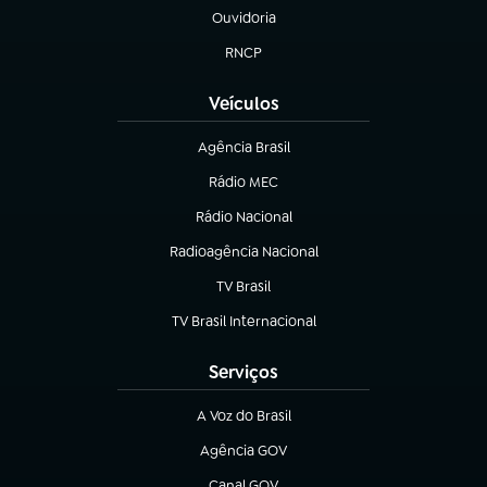
Ouvidoria
(abre em nova aba)
RNCP
(abre em nova aba)
Veículos
Agência Brasil
(abre em nova aba)
Rádio MEC
(abre em nova aba)
Rádio Nacional
Radioagência Nacional
(abre em nova aba)
TV Brasil
(abre em nova aba)
TV Brasil Internacional
(abre em nova aba)
Serviços
A Voz do Brasil
(abre em nova aba)
Agência GOV
(abre em nova aba)
Canal GOV