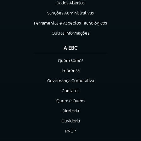
Dados Abertos
(abre em nova aba)
Sanções Administrativas
(abre em nova aba)
Ferramentas e Aspectos Tecnológicos
(abre em nova aba)
Outras Informações
(abre em nova aba)
A EBC
Quem somos
(abre em nova aba)
Imprensa
(abre em nova aba)
Governança Corporativa
(abre em nova aba)
Contatos
(abre em nova aba)
Quem é Quem
(abre em nova aba)
Diretoria
(abre em nova aba)
Ouvidoria
(abre em nova aba)
RNCP
(abre em nova aba)