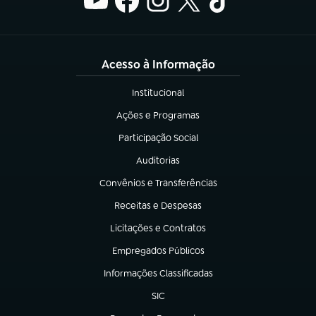
Acesso à Informação
Institucional
(abre em nova aba)
Ações e Programas
(abre em nova aba)
Participação Social
(abre em nova aba)
Auditorias
(abre em nova aba)
Convênios e Transferências
(abre em nova aba)
Receitas e Despesas
(abre em nova aba)
Licitações e Contratos
(abre em nova aba)
Empregados Públicos
(abre em nova aba)
Informações Classificadas
(abre em nova aba)
SIC
(abre em nova aba)