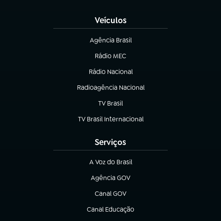
(abre em nova aba)
Veículos
Agência Brasil
(abre em nova aba)
Rádio MEC
(abre em nova aba)
Rádio Nacional
Radioagência Nacional
(abre em nova aba)
TV Brasil
(abre em nova aba)
TV Brasil Internacional
(abre em nova aba)
Serviços
A Voz do Brasil
(abre em nova aba)
Agência GOV
(abre em nova aba)
Canal GOV
(abre em nova aba)
Canal Educação
(abre em nova aba)