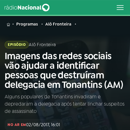
MENU
Programas
Alô Fronteira
Alô Fronteira
EPISÓDIO
Imagens das redes sociais
Buscar
na
vão ajudar a identificar
Rádio
Buscar
pessoas que destruíram
Nacional
delegacia em Tonantins (AM)
AO VIVO
Alguns populares de Tonantins invadiram e
depredaram a delegacia após tentar linchar suspeitos
01
INÍCIO
de assassinato
02/08/2017, 16:01
02
A RÁDIO
NO AR EM