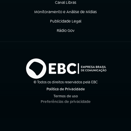
Canal Libras
(abre em nova aba)
Monitoramento e Análise de Mídias
(abre em nova aba)
Publicidade Legal
(abre em nova aba)
Rádio Gov
(abre em nova aba)
© Todos os direitos reservados pela EBC
Política de Privacidade
(abre em nova aba)
Termos de uso
(abre em nova aba)
Preferências de privacidade