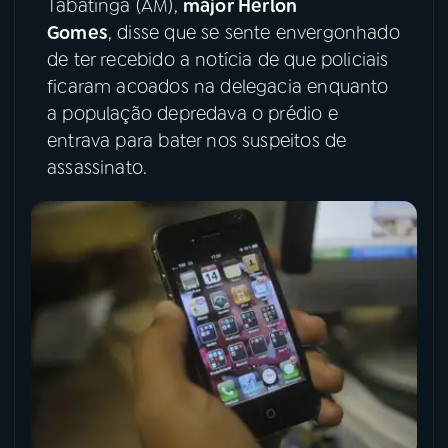
Tabatinga (AM),
major Herlon
Gomes
, disse que se sente envergonhado
YouTube
Facebook
de ter recebido a notícia de que policiais
ficaram acoados na delegacia enquanto
Instagram
X
a população depredava o prédio e
TikTok
entrava para bater nos suspeitos de
assassinato.