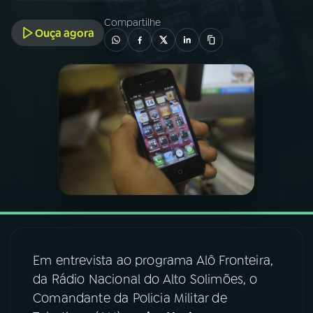
Compartilhe
Ouça agora
03
PROGRAMAÇÃO
04
PROGRAMAS
05
PODCASTS
06
VIDEOCASTS
07
ÚLTIMAS
Em entrevista ao programa Alô Fronteira,
08
FESTIVAL DE MÚSICA
da Rádio Nacional do Alto Solimões, o
Comandante da Policia Militar de
ACOMPANHE A RÁDIO NACIONAL