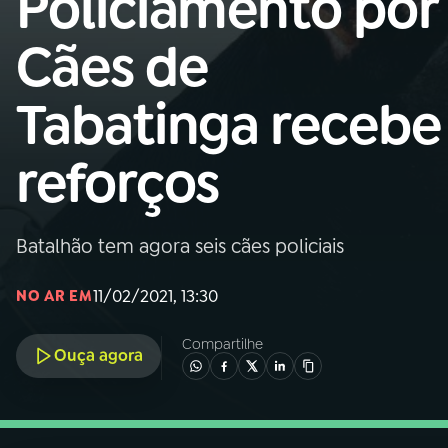
Policiamento por
Nacional
Cães de
01
INÍCIO
Tabatinga recebe
02
A RÁDIO
reforços
03
PROGRAMAÇÃO
Batalhão tem agora seis cães policiais
04
PROGRAMAS
11/02/2021, 13:30
NO AR EM
05
PODCASTS
Compartilhe
Ouça agora
06
VIDEOCASTS