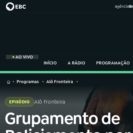
agência
Br
AO VIVO
INÍCIO
A RÁDIO
PROGRAMAÇÃO
MENU
Programas
Alô Fronteira
Buscar
na
Alô Fronteira
EPISÓDIO
Rádio
Buscar
Nacional
Grupamento de
Buscar
na
Rádio
AO VIVO