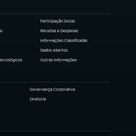
Participação Social
(abre em nova aba)
as
Receitas e Despesas
(abre em nova aba)
Informações Classificadas
(abre em nova aba)
Dados Abertos
(abre em nova aba)
Tecnológicos
Outras Informações
(abre em nova aba)
Governança Corporativa
(abre em nova aba)
Diretoria
(abre em nova aba)