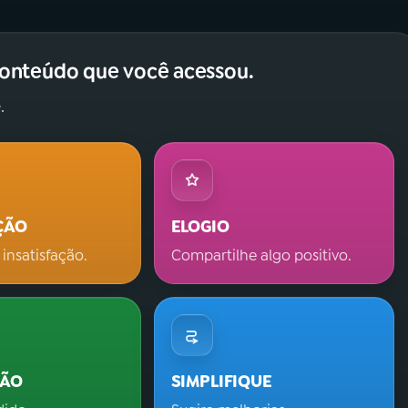
conteúdo que você acessou.
.
ÇÃO
ELOGIO
 insatisfação.
Compartilhe algo positivo.
ÇÃO
SIMPLIFIQUE