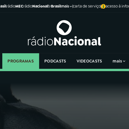
asil
rádio
MEC
rádio
Nacional
tv
Brasil
carta de serviço
acesso à inf
mais
PROGRAMAS
PODCASTS
VIDEOCASTS
mais