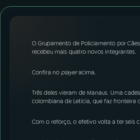
07
ÚLTIMAS
08
FESTIVAL DE MÚSICA
ACOMPANHE A RÁDIO NACIONAL
O Grupamento de Policiamento por Cães d
recebeu mais quatro novos integrantes.
YouTube
Facebook
Instagram
X
Confira no
player
acima.
TikTok
Três deles vieram de Manaus. Uma cadel
colombiana de Letícia, que faz fronteira
Com o reforço, o efetivo volta a ter seis 