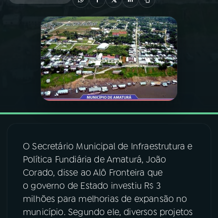
03
PROGRAMAÇÃO
04
PROGRAMAS
05
PODCASTS
06
VIDEOCASTS
O Secretário Municipal de Infraestrutura e
07
ÚLTIMAS
Política Fundiária de Amaturá, João
Corado, disse ao Alô Fronteira que
08
FESTIVAL DE MÚSICA
o governo de Estado investiu R$ 3
milhões para melhorias de expansão no
município. Segundo ele, diversos projetos
ACOMPANHE A RÁDIO NACIONAL