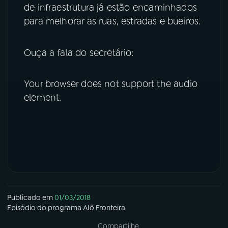
de infraestrutura já estão encaminhados
YouTube
Facebook
para melhorar as ruas, estradas e bueiros.
Instagram
X
Ouça a fala do secretário:
TikTok
Your browser does not support the audio
element.
Publicado em
01/03/2018
Episódio
do programa
Alô Fronteira
Compartilhe