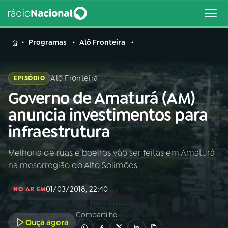
MENU
Programas
Alô Fronteira
Alô Fronteira
EPISÓDIO
Governo de Amaturá (AM)
Buscar
na
anuncia investimentos para
Rádio
Buscar
infraestrutura
Nacional
Melhoria de ruas e boeiros vão ser feitas em Amaturá
AO VIVO
na mesorregião do Alto Solimões
01
INÍCIO
01/03/2018, 22:40
NO AR EM
Compartilhe
02
A RÁDIO
Ouça agora