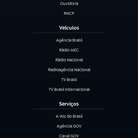
Ouvidoria
(abre em nova aba)
RNCP
(abre em nova aba)
Veículos
Agência Brasil
(abre em nova aba)
Rádio MEC
(abre em nova aba)
Rádio Nacional
Radioagência Nacional
(abre em nova aba)
TV Brasil
(abre em nova aba)
TV Brasil Internacional
(abre em nova aba)
Serviços
A Voz do Brasil
(abre em nova aba)
Agência GOV
(abre em nova aba)
Canal GOV
(abre em nova aba)