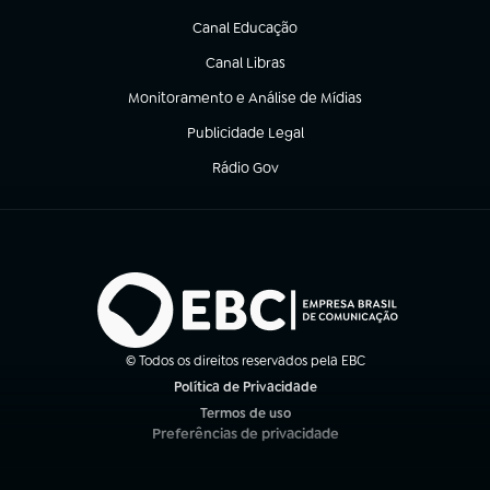
Canal Educação
(abre em nova aba)
Canal Libras
(abre em nova aba)
Monitoramento e Análise de Mídias
(abre em nova aba)
Publicidade Legal
(abre em nova aba)
Rádio Gov
(abre em nova aba)
© Todos os direitos reservados pela EBC
Política de Privacidade
(abre em nova aba)
Termos de uso
(abre em nova aba)
Preferências de privacidade