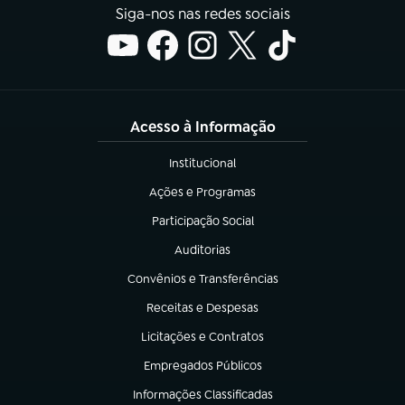
Siga-nos nas redes sociais
Acesso à Informação
Institucional
(abre em nova aba)
Ações e Programas
(abre em nova aba)
Participação Social
(abre em nova aba)
Auditorias
(abre em nova aba)
Convênios e Transferências
(abre em nova aba)
Receitas e Despesas
(abre em nova aba)
Licitações e Contratos
(abre em nova aba)
Empregados Públicos
(abre em nova aba)
Informações Classificadas
(abre em nova aba)