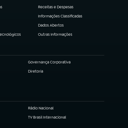
as
Receitas e Despesas
(abre em nova aba)
Informações Classificadas
(abre em nova aba)
Dados Abertos
(abre em nova aba)
Tecnológicos
Outras Informações
(abre em nova aba)
Governança Corporativa
(abre em nova aba)
Diretoria
(abre em nova aba)
Rádio Nacional
TV Brasil Internacional
(abre em nova aba)