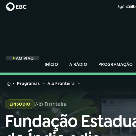
agência
Br
AO VIVO
INÍCIO
A RÁDIO
PROGRAMAÇÃO
MENU
Programas
Alô Fronteira
Buscar
na
Alô Fronteira
EPISÓDIO
Rádio
Buscar
Nacional
Fundação Estadu
Buscar
na
Rádio
AO VIVO