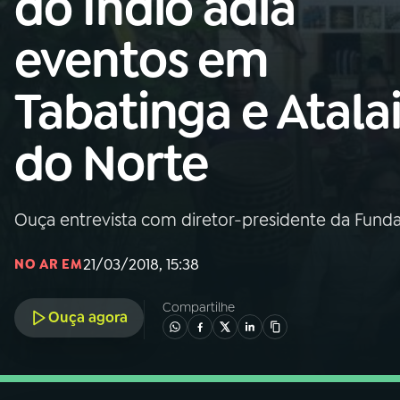
do Índio adia
Nacional
eventos em
01
INÍCIO
Tabatinga e Atala
02
A RÁDIO
do Norte
03
PROGRAMAÇÃO
Ouça entrevista com diretor-presidente da Funda
04
PROGRAMAS
21/03/2018, 15:38
NO AR EM
05
PODCASTS
Compartilhe
Ouça agora
06
VIDEOCASTS