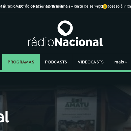
asil
rádio
MEC
rádio
Nacional
tv
Brasil
carta de serviço
acesso à inf
mais
PROGRAMAS
PODCASTS
VIDEOCASTS
mais
al