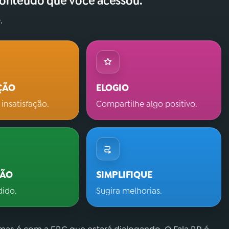
conteúdo que você acessou.
.
ÇÃO
ELOGIO
 insatisfação.
Compartilhe algo positivo.
ÇÃO
SIMPLIFIQUE
dido.
Sugira melhorias.