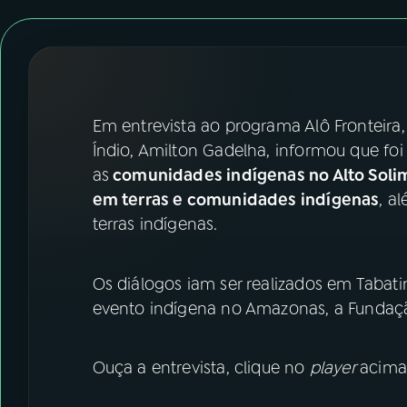
07
ÚLTIMAS
08
FESTIVAL DE MÚSICA
ACOMPANHE A RÁDIO NACIONAL
Em entrevista ao programa Alô Fronteira,
Índio, Amilton Gadelha, informou que foi
YouTube
Facebook
as
comunidades indígenas no Alto Soli
em terras e comunidades indígenas
, a
Instagram
X
terras indígenas.
TikTok
Os diálogos iam ser realizados em Tabati
evento indígena no Amazonas, a Fundaç
Ouça a entrevista, clique no
player
acima