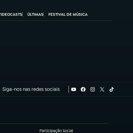
VIDEOCASTS
ÚLTIMAS
FESTIVAL DE MÚSICA
Siga-nos nas redes sociais
Participação Social
(abre em nova aba)