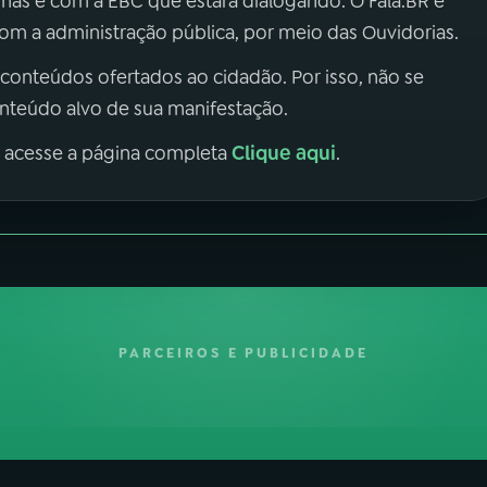
 mas é com a EBC que estará dialogando. O Fala.BR é
m a administração pública, por meio das Ouvidorias.
 conteúdos ofertados ao cidadão. Por isso, não se
onteúdo alvo de sua manifestação.
Clique aqui
, acesse a página completa
.
PARCEIROS E PUBLICIDADE