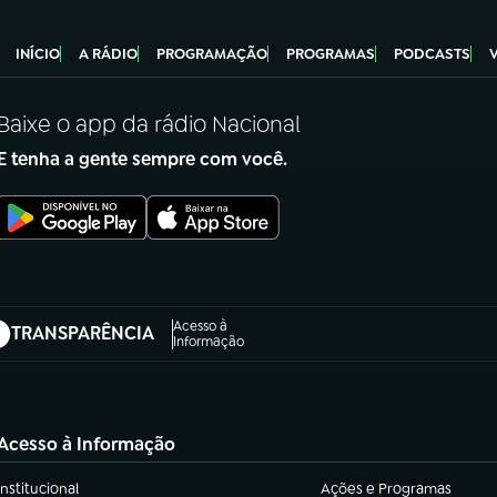
INÍCIO
A RÁDIO
PROGRAMAÇÃO
PROGRAMAS
PODCASTS
Baixe o app da rádio Nacional
E tenha a gente sempre com você.
Acesso à
TRANSPARÊNCIA
abre em nova aba)
Informação
Acesso à Informação
Institucional
Ações e Programas
(abre em nova aba)
(abre em nova aba)