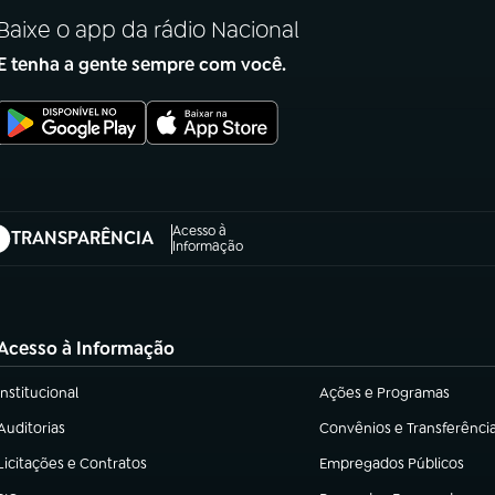
Baixe o app da rádio Nacional
E tenha a gente sempre com você.
Acesso à
TRANSPARÊNCIA
abre em nova aba)
Informação
Acesso à Informação
Institucional
Ações e Programas
(abre em nova aba)
(abre em nova aba)
Auditorias
Convênios e Transferênci
(abre em nova aba)
(abre em nova aba)
Licitações e Contratos
Empregados Públicos
(abre em nova aba)
(abre em nova aba)