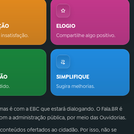
ÇÃO
ELOGIO
 insatisfação.
Compartilhe algo positivo.
ÇÃO
SIMPLIFIQUE
dido.
Sugira melhorias.
 mas é com a EBC que estará dialogando. O Fala.BR é
m a administração pública, por meio das Ouvidorias.
 conteúdos ofertados ao cidadão. Por isso, não se