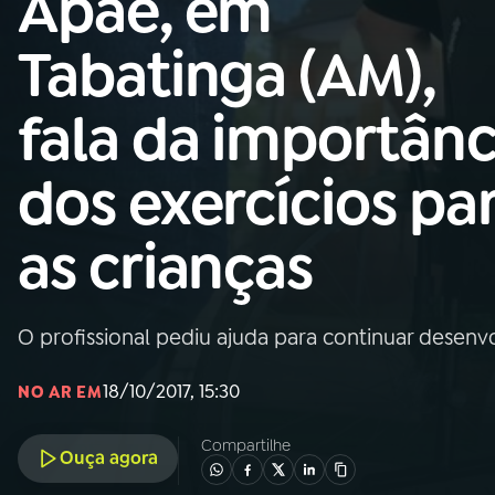
Apae, em
Nacional
Tabatinga (AM),
01
INÍCIO
fala da importânc
02
A RÁDIO
dos exercícios pa
03
PROGRAMAÇÃO
as crianças
04
PROGRAMAS
O profissional pediu ajuda para continuar desen
05
PODCASTS
18/10/2017, 15:30
NO AR EM
06
VIDEOCASTS
Compartilhe
Ouça agora