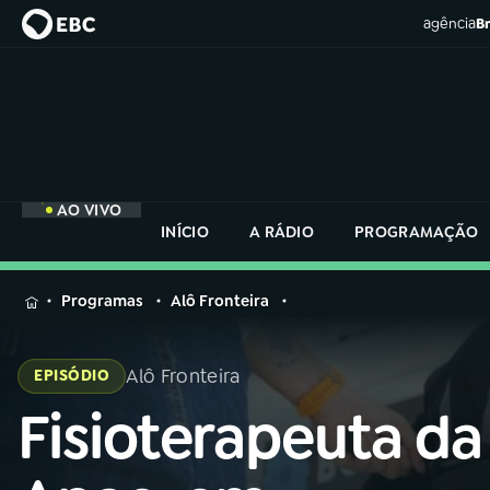
agência
Br
AO VIVO
INÍCIO
A RÁDIO
PROGRAMAÇÃO
MENU
Programas
Alô Fronteira
Buscar
na
Alô Fronteira
EPISÓDIO
Rádio
Buscar
Nacional
Fisioterapeuta da
Buscar
na
Rádio
AO VIVO