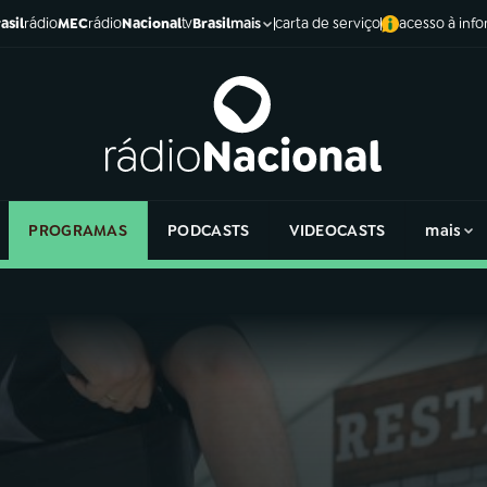
asil
rádio
MEC
rádio
Nacional
tv
Brasil
carta de serviço
acesso à inf
mais
PROGRAMAS
PODCASTS
VIDEOCASTS
mais