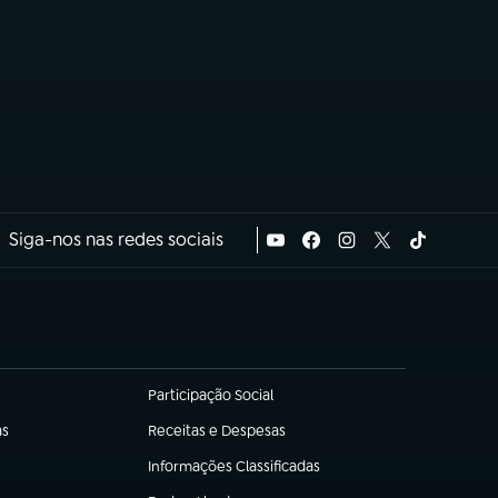
Siga-nos nas redes sociais
Participação Social
(abre em nova aba)
as
Receitas e Despesas
(abre em nova aba)
Informações Classificadas
(abre em nova aba)