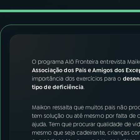
07
ÚLTIMAS
08
FESTIVAL DE MÚSICA
ACOMPANHE A RÁDIO NACIONAL
YouTube
Facebook
O programa Alô Fronteira entrevista Mai
Associação dos Pais e Amigos dos Exce
Instagram
X
importância dos exercícios para o
desen
tipo de deficiência
.
TikTok
Maikon ressalta que muitos pais não pro
tem solução ou até mesmo por falta de c
ajuda. Tem que procurar qualidade de vid
mesmo que seja cadeirante, crianças com 