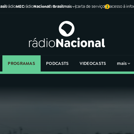
asil
rádio
MEC
rádio
Nacional
tv
Brasil
carta de serviço
acesso à inf
mais
PROGRAMAS
PODCASTS
VIDEOCASTS
mais