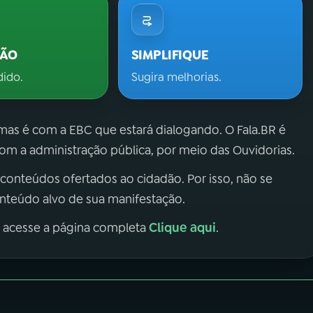
ÇÃO
SIMPLIFIQUE
dido.
Sugira melhorias.
 mas é com a EBC que estará dialogando. O Fala.BR é
m a administração pública, por meio das Ouvidorias.
 conteúdos ofertados ao cidadão. Por isso, não se
onteúdo alvo de sua manifestação.
Clique aqui
, acesse a página completa
.