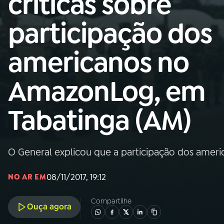
críticas sobre
Nacional
participação dos
01
INÍCIO
americanos no
02
A RÁDIO
AmazonLog, em
03
PROGRAMAÇÃO
Tabatinga (AM)
04
PROGRAMAS
O General explicou que a participação dos americ
05
PODCASTS
08/11/2017, 19:12
NO AR EM
06
VIDEOCASTS
Compartilhe
Ouça agora