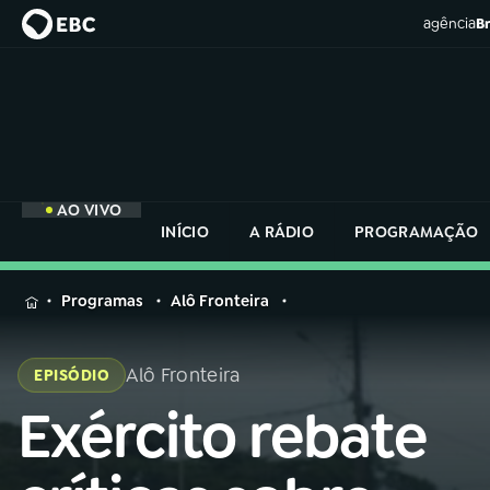
agência
Br
AO VIVO
INÍCIO
A RÁDIO
PROGRAMAÇÃO
MENU
Programas
Alô Fronteira
Buscar
na
Alô Fronteira
EPISÓDIO
Rádio
Buscar
Nacional
Exército rebate
Buscar
na
Rádio
AO VIVO