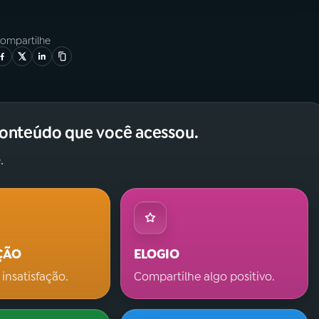
ompartilhe
conteúdo que você acessou.
.
ÇÃO
ELOGIO
 insatisfação.
Compartilhe algo positivo.