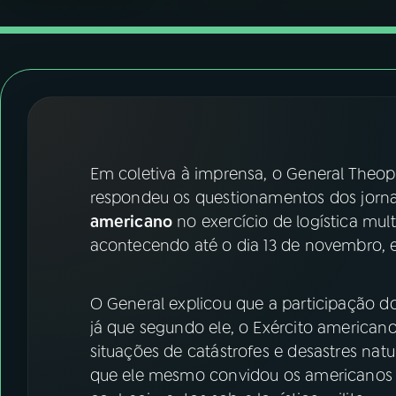
07
ÚLTIMAS
08
FESTIVAL DE MÚSICA
ACOMPANHE A RÁDIO NACIONAL
YouTube
Facebook
Em coletiva à imprensa, o General Theo
respondeu os questionamentos dos jorna
Instagram
X
americano
no exercício de logística mul
acontecendo até o dia 13 de novembro, 
TikTok
O General explicou que a participação do
já que segundo ele, o Exército america
situações de catástrofes e desastres natu
que ele mesmo convidou os americanos e