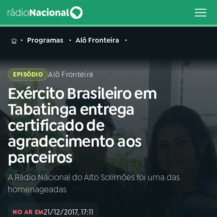
MENU
Programas
Alô Fronteira
Alô Fronteira
EPISÓDIO
Exército Brasileiro em
Buscar
na
Tabatinga entrega
Rádio
Buscar
certificado de
Nacional
agradecimento aos
AO VIVO
parceiros
A Rádio Nacional do Alto Solimões foi uma das
01
INÍCIO
homenageadas
02
A RÁDIO
21/12/2017, 17:11
NO AR EM