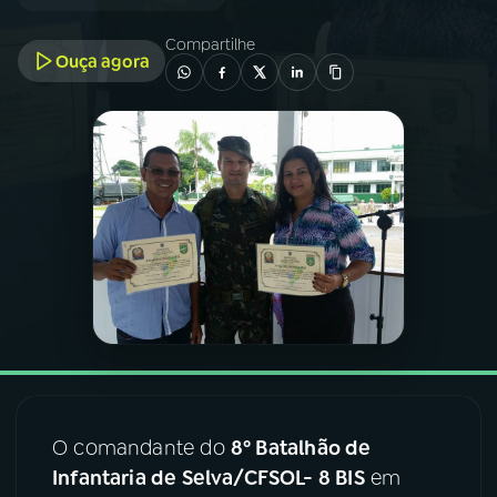
Compartilhe
03
PROGRAMAÇÃO
Ouça agora
04
PROGRAMAS
05
PODCASTS
06
VIDEOCASTS
07
ÚLTIMAS
08
FESTIVAL DE MÚSICA
O comandante do
8º Batalhão de
Infantaria de Selva/CFSOL- 8 BIS
em
ACOMPANHE A RÁDIO NACIONAL