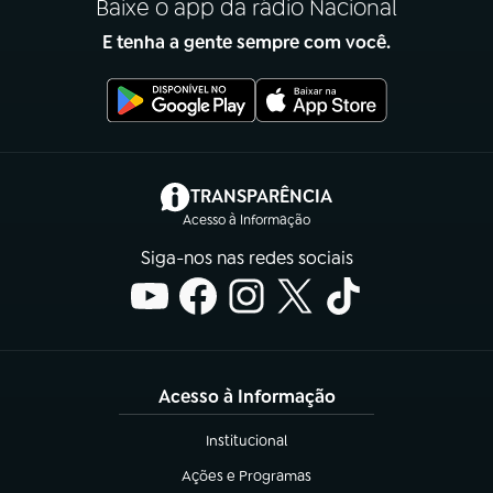
Baixe o app da rádio Nacional
E tenha a gente sempre com você.
(abre em nova aba)
TRANSPARÊNCIA
Acesso à Informação
Siga-nos nas redes sociais
Acesso à Informação
Institucional
(abre em nova aba)
Ações e Programas
(abre em nova aba)