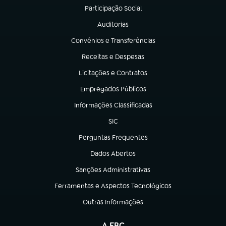
Participação Social
(abre em nova aba)
Auditorias
(abre em nova aba)
Convênios e Transferências
(abre em nova aba)
Receitas e Despesas
(abre em nova aba)
Licitações e Contratos
(abre em nova aba)
Empregados Públicos
(abre em nova aba)
Informações Classificadas
(abre em nova aba)
SIC
(abre em nova aba)
Perguntas Frequentes
(abre em nova aba)
Dados Abertos
(abre em nova aba)
Sanções Administrativas
(abre em nova aba)
Ferramentas e Aspectos Tecnológicos
(abre em nova aba)
Outras Informações
(abre em nova aba)
A EBC