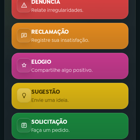
DENÚNCIA
Relate irregularidades.
RECLAMAÇÃO
Registre sua insatisfação.
ELOGIO
Compartilhe algo positivo.
SUGESTÃO
Envie uma ideia.
SOLICITAÇÃO
Faça um pedido.