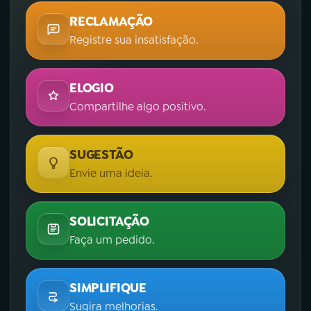
RECLAMAÇÃO
Registre sua insatisfação.
ELOGIO
Compartilhe algo positivo.
SUGESTÃO
Envie uma ideia.
SOLICITAÇÃO
Faça um pedido.
SIMPLIFIQUE
Sugira melhorias.