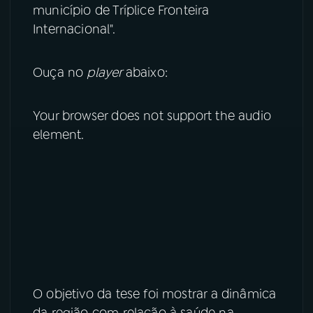
município de Tríplice Fronteira
YouTube
Facebook
Internacional".
Instagram
X
Ouça no
player
abaixo:
TikTok
Your browser does not support the audio
element.
O objetivo da tese foi mostrar a dinâmica