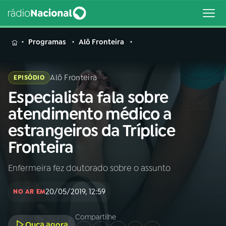
MENU
Programas
Alô Fronteira
Alô Fronteira
EPISÓDIO
Especialista fala sobre
Buscar
na
atendimento médico a
Rádio
Buscar
estrangeiros da Tríplice
Nacional
Fronteira
AO VIVO
Enfermeira fez doutorado sobre o assunto
01
INÍCIO
20/05/2019, 12:59
NO AR EM
02
A RÁDIO
Compartilhe
Ouça agora