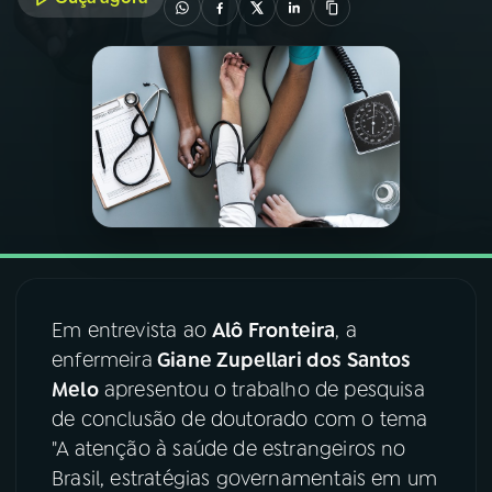
03
PROGRAMAÇÃO
04
PROGRAMAS
05
PODCASTS
06
VIDEOCASTS
Em entrevista ao
Alô Fronteira
, a
07
ÚLTIMAS
enfermeira
Giane Zupellari dos Santos
Melo
apresentou o trabalho de pesquisa
08
FESTIVAL DE MÚSICA
de conclusão de doutorado com o tema
"A atenção à saúde de estrangeiros no
Brasil, estratégias governamentais em um
ACOMPANHE A RÁDIO NACIONAL