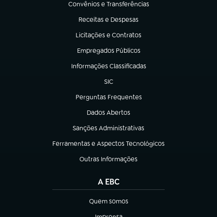
Convênios e Transferências
(abre em nova aba)
Receitas e Despesas
(abre em nova aba)
Licitações e Contratos
(abre em nova aba)
Empregados Públicos
(abre em nova aba)
Informações Classificadas
(abre em nova aba)
SIC
(abre em nova aba)
Perguntas Frequentes
(abre em nova aba)
Dados Abertos
(abre em nova aba)
Sanções Administrativas
(abre em nova aba)
Ferramentas e Aspectos Tecnológicos
(abre em nova aba)
Outras Informações
(abre em nova aba)
A EBC
Quem somos
(abre em nova aba)
Imprensa