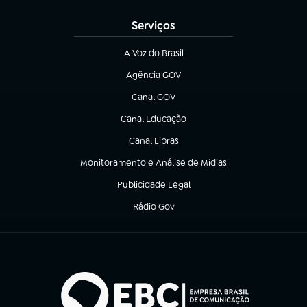
Serviços
A Voz do Brasil
(abre em nova aba)
Agência GOV
(abre em nova aba)
Canal GOV
(abre em nova aba)
Canal Educação
(abre em nova aba)
Canal Libras
(abre em nova aba)
Monitoramento e Análise de Mídias
(abre em nova aba)
Publicidade Legal
(abre em nova aba)
Rádio Gov
(abre em nova aba)