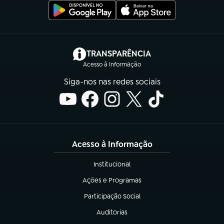
(abre em nova aba)
TRANSPARÊNCIA
Acesso à Informação
Siga-nos nas redes sociais
Acesso à Informação
Institucional
(abre em nova aba)
Ações e Programas
(abre em nova aba)
Participação Social
(abre em nova aba)
Auditorias
(abre em nova aba)