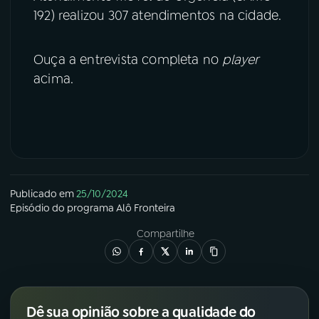
192) realizou 307 atendimentos na cidade.
YouTube
Facebook
Ouça a entrevista completa no
player
Instagram
X
acima.
TikTok
Publicado em
25/10/2024
Episódio
do programa
Alô Fronteira
Compartilhe
Dê sua opinião sobre a qualidade do