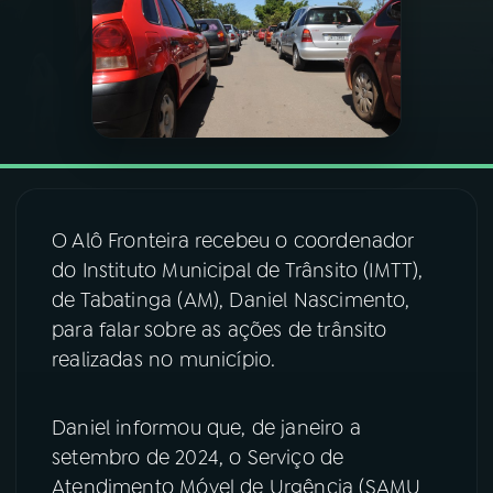
03
PROGRAMAÇÃO
04
PROGRAMAS
05
PODCASTS
O Alô Fronteira recebeu o coordenador
do Instituto Municipal de Trânsito (IMTT),
06
VIDEOCASTS
de Tabatinga (AM), Daniel Nascimento,
para falar sobre as ações de trânsito
07
ÚLTIMAS
realizadas no município.
08
FESTIVAL DE MÚSICA
Daniel informou que, de janeiro a
setembro de 2024, o Serviço de
Atendimento Móvel de Urgência (SAMU
ACOMPANHE A RÁDIO NACIONAL