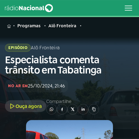
MENU
Programas
Alô Fronteira
Alô Fronteira
EPISÓDIO
Especialista comenta
Buscar
na
trânsito em Tabatinga
Rádio
Buscar
Nacional
25/10/2024, 21:46
NO AR EM
AO VIVO
Compartilhe
Ouça agora
01
INÍCIO
02
A RÁDIO