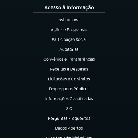
Acesso à Informação
Institucional
(abre em nova aba)
Ações e Programas
(abre em nova aba)
Participação Social
(abre em nova aba)
Auditorias
(abre em nova aba)
Convênios e Transferências
(abre em nova aba)
Receitas e Despesas
(abre em nova aba)
Licitações e Contratos
(abre em nova aba)
Empregados Públicos
(abre em nova aba)
Informações Classificadas
(abre em nova aba)
SIC
(abre em nova aba)
Perguntas Frequentes
(abre em nova aba)
Dados Abertos
(abre em nova aba)