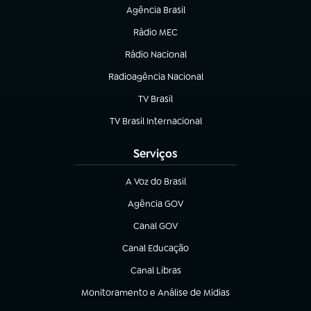
Agência Brasil
(abre em nova aba)
Rádio MEC
(abre em nova aba)
Rádio Nacional
Radioagência Nacional
(abre em nova aba)
TV Brasil
(abre em nova aba)
TV Brasil Internacional
(abre em nova aba)
Serviços
A Voz do Brasil
(abre em nova aba)
Agência GOV
(abre em nova aba)
Canal GOV
(abre em nova aba)
Canal Educação
(abre em nova aba)
Canal Libras
(abre em nova aba)
Monitoramento e Análise de Mídias
(abre em nova aba)