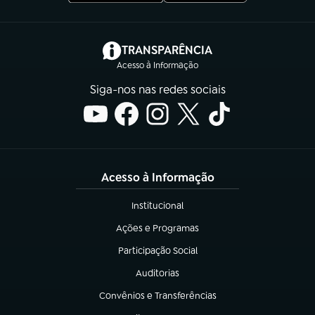
(abre em nova aba)
TRANSPARÊNCIA
Acesso à Informação
Siga-nos nas redes sociais
Acesso à Informação
Institucional
(abre em nova aba)
Ações e Programas
(abre em nova aba)
Participação Social
(abre em nova aba)
Auditorias
(abre em nova aba)
Convênios e Transferências
(abre em nova aba)