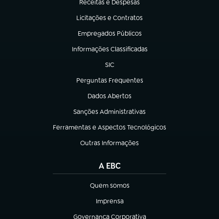
Receitas e Despesas
(abre em nova aba)
Licitações e Contratos
(abre em nova aba)
Empregados Públicos
(abre em nova aba)
Informações Classificadas
(abre em nova aba)
SIC
(abre em nova aba)
Perguntas Frequentes
(abre em nova aba)
Dados Abertos
(abre em nova aba)
Sanções Administrativas
(abre em nova aba)
Ferramentas e Aspectos Tecnológicos
(abre em nova aba)
Outras Informações
(abre em nova aba)
A EBC
Quem somos
(abre em nova aba)
Imprensa
(abre em nova aba)
Governança Corporativa