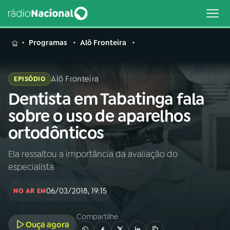
MENU
Programas
Alô Fronteira
Alô Fronteira
EPISÓDIO
Dentista em Tabatinga fala
Buscar
na
sobre o uso de aparelhos
Rádio
Buscar
ortodônticos
Nacional
Ela ressaltou a importância da avaliação do
AO VIVO
especialista
01
INÍCIO
06/03/2018, 19:15
NO AR EM
Compartilhe
02
A RÁDIO
Ouça agora