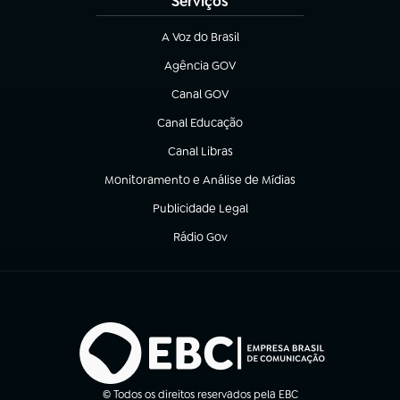
Serviços
A Voz do Brasil
(abre em nova aba)
Agência GOV
(abre em nova aba)
Canal GOV
(abre em nova aba)
Canal Educação
(abre em nova aba)
Canal Libras
(abre em nova aba)
Monitoramento e Análise de Mídias
(abre em nova aba)
Publicidade Legal
(abre em nova aba)
Rádio Gov
(abre em nova aba)
© Todos os direitos reservados pela EBC