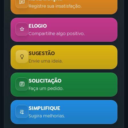
Registre sua insatisfação.
ELOGIO
Compartilhe algo positivo.
SUGESTÃO
Envie uma ideia.
SOLICITAÇÃO
Faça um pedido.
SIMPLIFIQUE
Sugira melhorias.