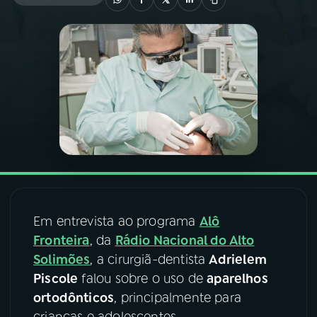
03
PROGRAMAÇÃO
04
PROGRAMAS
05
PODCASTS
06
VIDEOCASTS
Em entrevista ao programa
Alô
07
ÚLTIMAS
Fronteira
, da
Rádio Nacional do Alto
Solimões
, a cirurgiã-dentista
Adrielem
08
FESTIVAL DE MÚSICA
Piscole
falou sobre o uso de
aparelhos
ortodônticos
, principalmente para
ACOMPANHE A RÁDIO NACIONAL